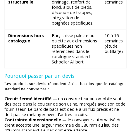
structurelle
drainage, renfort de
semaines
fond, ajout de pieds,
découpe de trappes,
intégration de
poignées spécifiques.
Dimensions hors
Bac, caisse palette ou
10 à 16
catalogue
palette aux dimensions
semaines
spécifiques non
(étude +
référencées dans le
outillage)
catalogue standard
Schoeller Allibert.
Pourquoi passer par un devis
Les produits sur devis répondent à des besoins que le catalogue
standard ne couvre pas :
Circuit fermé identifié
— un constructeur automobile veut
des bacs dans la couleur de son usine, marqués avec son code
fournisseur. Le parc de bacs est dédié à un flux précis et ne
doit pas se mélanger avec d'autres circuits.
Contrainte dimensionnelle
— le convoyeur automatisé du
client accepte une largeur maximale de 380 mm au lieu des
400 mm standard. Le bac doit être adapté.