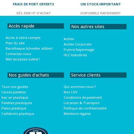
FRAIS DE PORT OFFERTS
UN STOCK IMPORTANT
DÈS 350€ HT D'ACHAT
DISPONIBLE RAPIDEMENT
Accès rapide
Nos autres sites
Accès à votre compte
Actilev
Plan du site
Actilev Corporate
Bacotheque Schoeller allibert
France Rayonnage
Contactez-nous
HLC Industries
Mot de passe oublié ?
Nos guides d'achats
Service clients
Tous nos guides
Qui sommes-nous ?
Caisse palettes
Nos CGV
bac en plastique
Conditions de paiement
Palettes plastiques
Livraison & Transport
Palox plastique
Politique de confidentialité
Caillebotis plastique
Mentions légales