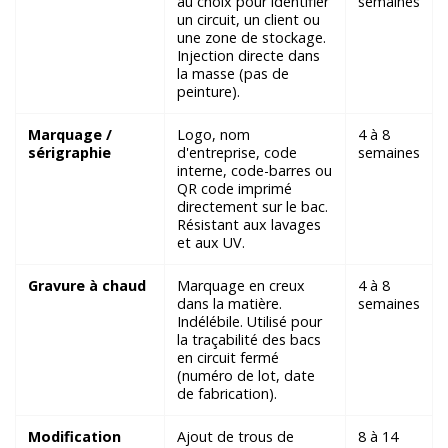
au choix pour identifier
semaines
un circuit, un client ou
une zone de stockage.
Injection directe dans
la masse (pas de
peinture).
Marquage /
Logo, nom
4 à 8
sérigraphie
d'entreprise, code
semaines
interne, code-barres ou
QR code imprimé
directement sur le bac.
Résistant aux lavages
et aux UV.
Gravure à chaud
Marquage en creux
4 à 8
dans la matière.
semaines
Indélébile. Utilisé pour
la traçabilité des bacs
en circuit fermé
(numéro de lot, date
de fabrication).
Modification
Ajout de trous de
8 à 14