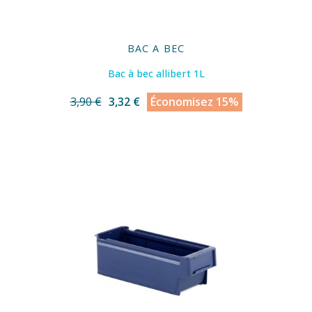
BAC A BEC
Bac à bec allibert 1L
3,90 €
3,32 €
Économisez 15%