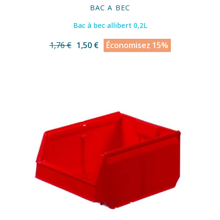
BAC A BEC
Bac à bec allibert 0,2L
1,76 €
1,50 €
Économisez 15%