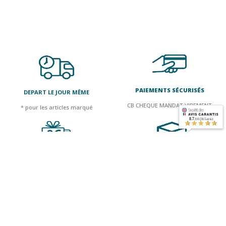
PAIEMENTS SÉCURISÉS
DEPART LE JOUR MÊME
CB CHEQUE MANDAT VIREMENT
* pour les articles marqué
8.7
/10 (315 avis)
★★★★★
FRAIS DE PORT OFFERTS
UN STOCK IMPORTANT
DÈS 350€ HT D'ACHAT
DISPONIBLE RAPIDEMENT
Accès rapide
Nos autres sites
Accès à votre compte
Actilev
Plan du site