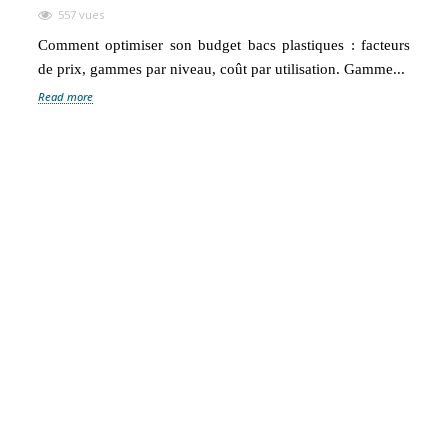
557 vues
Comment optimiser son budget bacs plastiques : facteurs
L
de prix, gammes par niveau, coût par utilisation. Gamme...
l
Read more
R