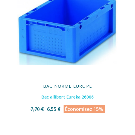
BAC NORME EUROPE
Bac allibert Eureka 26006
7,70 €
6,55 €
Économisez 15%