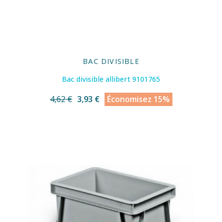
BAC DIVISIBLE
Bac divisible allibert 9101765
4,62 €
3,93 €
Économisez 15%