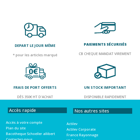
PAIEMENTS SÉCURISÉS
DEPART LE JOUR MÊME
CB CHEQUE MANDAT VIREMENT
* pour les articles marqué
FRAIS DE PORT OFFERTS
UN STOCK IMPORTANT
DÈS 350€ HT D'ACHAT
DISPONIBLE RAPIDEMENT
Accès rapide
Nos autres sites
Accès à votre compte
Actilev
Plan du site
Actilev Corporate
Bacotheque Schoeller allibert
France Rayonnage
Contactez-nous