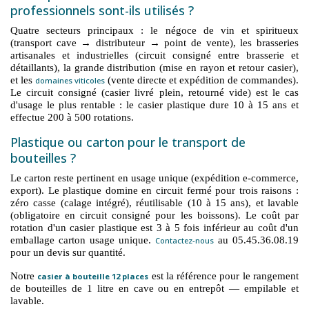
professionnels sont-ils utilisés ?
Quatre secteurs principaux : le négoce de vin et spiritueux
(transport cave → distributeur → point de vente), les brasseries
artisanales et industrielles (circuit consigné entre brasserie et
détaillants), la grande distribution (mise en rayon et retour casier),
et les
(vente directe et expédition de commandes).
domaines viticoles
Le circuit consigné (casier livré plein, retourné vide) est le cas
d'usage le plus rentable : le casier plastique dure 10 à 15 ans et
effectue 200 à 500 rotations.
Plastique ou carton pour le transport de
bouteilles ?
Le carton reste pertinent en usage unique (expédition e-commerce,
export). Le plastique domine en circuit fermé pour trois raisons :
zéro casse (calage intégré), réutilisable (10 à 15 ans), et lavable
(obligatoire en circuit consigné pour les boissons). Le coût par
rotation d'un casier plastique est 3 à 5 fois inférieur au coût d'un
emballage carton usage unique.
au 05.45.36.08.19
Contactez-nous
pour un devis sur quantité.
Notre
est la référence pour le rangement
casier à bouteille 12 places
de bouteilles de 1 litre en cave ou en entrepôt — empilable et
lavable.