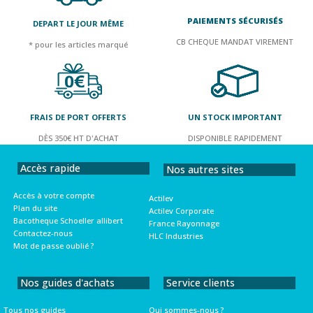
PAIEMENTS SÉCURISÉS
DEPART LE JOUR MÊME
CB CHEQUE MANDAT VIREMENT
* pour les articles marqué
FRAIS DE PORT OFFERTS
UN STOCK IMPORTANT
DÈS 350€ HT D'ACHAT
DISPONIBLE RAPIDEMENT
Accès rapide
Nos autres sites
Accès à votre compte
Actilev
Plan du site
Actilev Corporate
Bacotheque Schoeller allibert
France Rayonnage
Contactez-nous
HLC Industries
Mot de passe oublié ?
Nos guides d'achats
Service clients
Tous nos guides
Qui sommes-nous ?