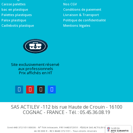
Caisse palettes
Nos CGV
bac en plastique
Conditions de paiement
Palettes plastiques
Livraison & Transport
Palox plastique
Politique de confidentialité
Caillebotis plastique
Mentions légales
Site exclusivement réservé
aux professionnels
Prix affichés en HT
SAS ACTILEV -112 bis rue Haute de Crouin - 16100
COGNAC - FRANCE - Tél. : 05.45.36.08.19​
Siret 440 372 951 00036 - N° TVA Intracom. FR11440372951 - ©2024 SAS ACTILEV au capital social
de 30 000 € - RCS B440 372 951 - Tous droits réservés​​