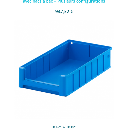
avec bacs à bec – Plusieurs configurations
947,32 €
BAC A BEC