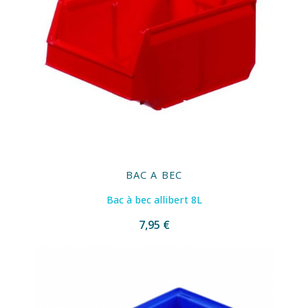
BAC A BEC
Bac à bec allibert 8L
7,95 €