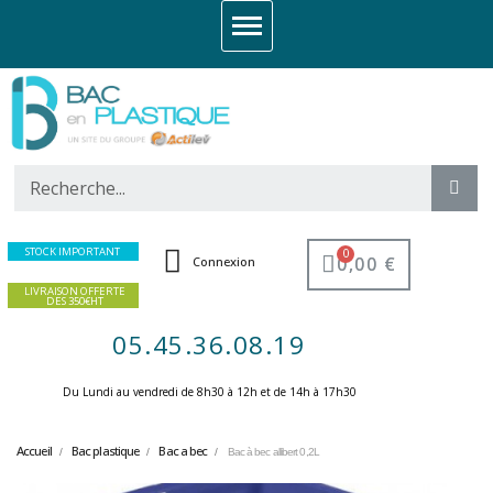
STOCK IMPORTANT
0,00 €
Connexion
LIVRAISON OFFERTE
DES 350€HT
05.45.36.08.19
Du Lundi au vendredi de 8h30 à 12h et de 14h à 17h30 ​
Accueil
Bac plastique
Bac a bec
Bac à bec allibert 0,2L