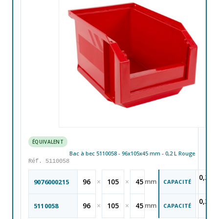
ÉQUIVALENT
Bac à bec 5110058 - 96x105x45 mm - 0,2 L Rouge
Réf. 5110058
0,2
96
×
105
×
45
mm
9076000215
CAPACITÉ
Lit
L
0,2
96
×
105
×
45
mm
5110058
CAPACITÉ
Lit
L