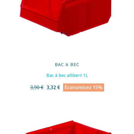
BAC A BEC
Bac à bec allibert 1L
3,90 €
3,32 €
Économisez 15%