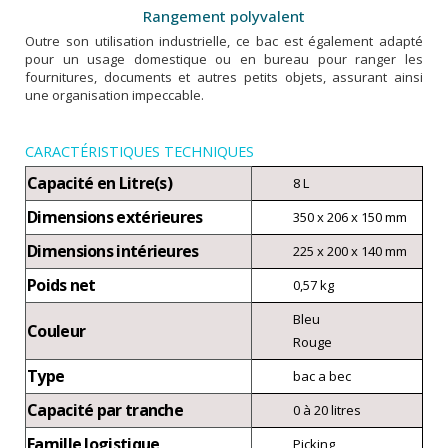
Rangement polyvalent
Outre son utilisation industrielle, ce bac est également adapté
pour un usage domestique ou en bureau pour ranger les
fournitures, documents et autres petits objets, assurant ainsi
une organisation impeccable.
CARACTÉRISTIQUES TECHNIQUES
Capacité en Litre(s)
8 L
Dimensions extérieures
350 x 206 x 150 mm
Dimensions intérieures
225 x 200 x 140 mm
Poids net
0,57 kg
Bleu
Couleur
Rouge
Type
bac a bec
Capacité par tranche
0 à 20 litres
Famille logistique
Picking