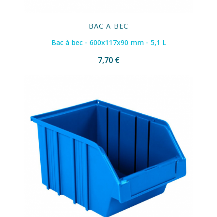
BAC A BEC
Bac à bec - 600x117x90 mm - 5,1 L
7,70 €