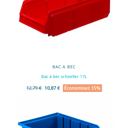
BAC A BEC
Bac à bec schoeller 17L
12,79 €
10,87 €
Économisez 15%