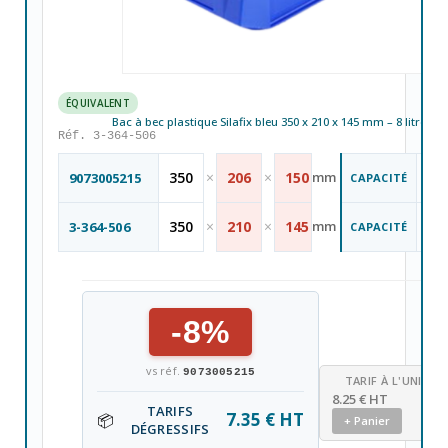
ÉQUIVALENT
Bac à bec plastique Silafix bleu 350 x 210 x 145 mm – 8 litres
Réf. 3-364-506
8
350
×
206
×
150
mm
9073005215
CAPACITÉ
Li
L
8
350
×
210
×
145
mm
3-364-506
CAPACITÉ
Li
L
-8%
vs réf.
9073005215
TARIF À L'UNITÉ
8.25 € HT
TARIFS
7.35 € HT
📦
+ Panier
DÉGRESSIFS