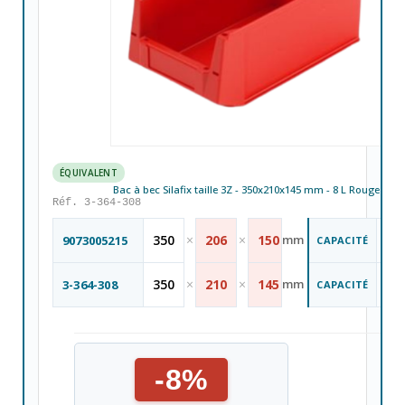
ÉQUIVALENT
Bac à bec Silafix taille 3Z - 350x210x145 mm - 8 L Rouge
Réf. 3-364-308
8
350
×
206
×
150
mm
9073005215
CAPACITÉ
Li
L
8
350
×
210
×
145
mm
3-364-308
CAPACITÉ
Li
L
-8%