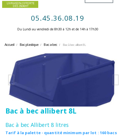
LIVRAISON OFFERTE
DES 350€HT
05.45.36.08.19
Du Lundi au vendredi de 8h30 à 12h et de 14h à 17h30 ​
Accueil
Bac plastique
Bac a bec
Bac à bec allibert 8L
Bac à bec allibert 8L
Bac à bec Allibert 8 litres
Tarif à la palette - quantité minimum par lot : 160 bacs