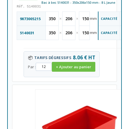
Bac à bec 5140031 - 350x206x150 mm - 8 L Jaune
Réf. 5140031
8
350
×
206
×
150
mm
9073005215
CAPACITÉ
Li
L
8
350
×
206
×
150
mm
5140031
CAPACITÉ
Li
L
8.06 € HT
📦
TARIFS DÉGRESSIFS
Par :
+ Ajouter au panier