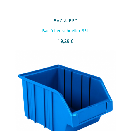
BAC A BEC
Bac à bec schoeller 33L
19,29 €