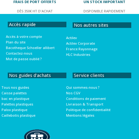
FRAIS DE PORT OFFERTS
UN STOCK IMPORTANT
DÈS 350€ HT D'ACHAT
DISPONIBLE RAPIDEMENT
Accès rapide
Nos autres sites
Accès à votre compte
Actilev
Plan du site
Actilev Corporate
Bacotheque Schoeller allibert
France Rayonnage
Contactez-nous
HLC Industries
Mot de passe oublié ?
Nos guides d'achats
Service clients
Tous nos guides
Qui sommes-nous ?
Caisse palettes
Nos CGV
bac en plastique
Conditions de paiement
Palettes plastiques
Livraison & Transport
Palox plastique
Politique de confidentialité
Caillebotis plastique
Mentions légales