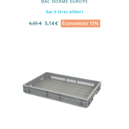
BAC NORME EUROPE
Bac 6 litres allibert
6,05 €
5,14 €
Économisez 15%