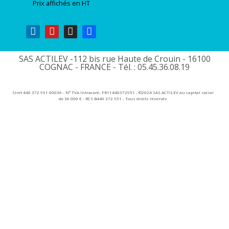
Prix affichés en HT
SAS ACTILEV -112 bis rue Haute de Crouin - 16100
COGNAC - FRANCE - Tél. : 05.45.36.08.19​
Siret 440 372 951 00036 - N° TVA Intracom. FR11440372951 - ©2024 SAS ACTILEV au capital social
de 30 000 € - RCS B440 372 951 - Tous droits réservés​​