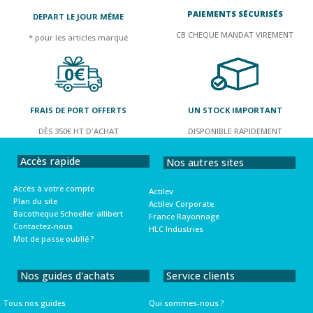
PAIEMENTS SÉCURISÉS
DEPART LE JOUR MÊME
CB CHEQUE MANDAT VIREMENT
* pour les articles marqué
FRAIS DE PORT OFFERTS
UN STOCK IMPORTANT
DÈS 350€ HT D'ACHAT
DISPONIBLE RAPIDEMENT
Accès rapide
Nos autres sites
Accès à votre compte
Actilev
Plan du site
Actilev Corporate
Bacotheque Schoeller allibert
France Rayonnage
Contactez-nous
HLC Industries
Mot de passe oublié ?
Nos guides d'achats
Service clients
Tous nos guides
Qui sommes-nous ?