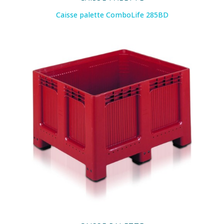
Caisse palette ComboLife 285BD