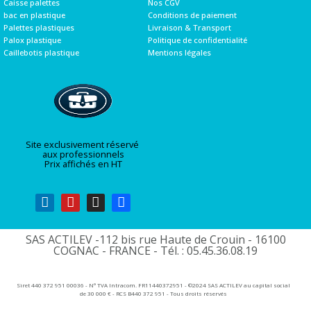
Caisse palettes
Nos CGV
bac en plastique
Conditions de paiement
Palettes plastiques
Livraison & Transport
Palox plastique
Politique de confidentialité
Caillebotis plastique
Mentions légales
Site exclusivement réservé
aux professionnels
Prix affichés en HT
SAS ACTILEV -112 bis rue Haute de Crouin - 16100
COGNAC - FRANCE - Tél. : 05.45.36.08.19​
Siret 440 372 951 00036 - N° TVA Intracom. FR11440372951 - ©2024 SAS ACTILEV au capital social
de 30 000 € - RCS B440 372 951 - Tous droits réservés​​