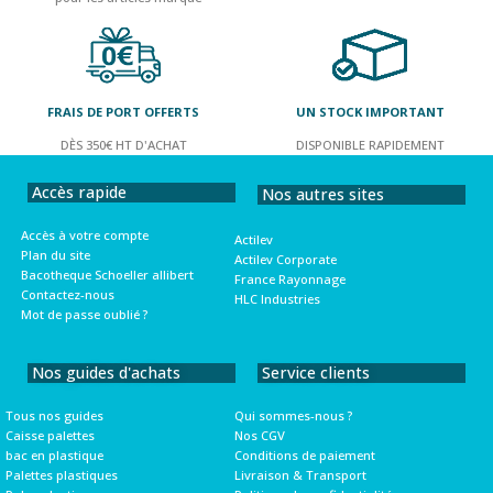
FRAIS DE PORT OFFERTS
UN STOCK IMPORTANT
DÈS 350€ HT D'ACHAT
DISPONIBLE RAPIDEMENT
Accès rapide
Nos autres sites
Accès à votre compte
Actilev
Plan du site
Actilev Corporate
Bacotheque Schoeller allibert
France Rayonnage
Contactez-nous
HLC Industries
Mot de passe oublié ?
Nos guides d'achats
Service clients
Tous nos guides
Qui sommes-nous ?
Caisse palettes
Nos CGV
bac en plastique
Conditions de paiement
Palettes plastiques
Livraison & Transport