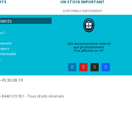
RTS
UN STOCK IMPORTANT
T
DISPONIBLE RAPIDEMENT
lients
s ?
aiement
Site exclusivement réservé
aux professionnels
nsport
Prix affichés en HT
identialité
s
45.36.08.19​
B440 372 951 - Tous droits réservés​​