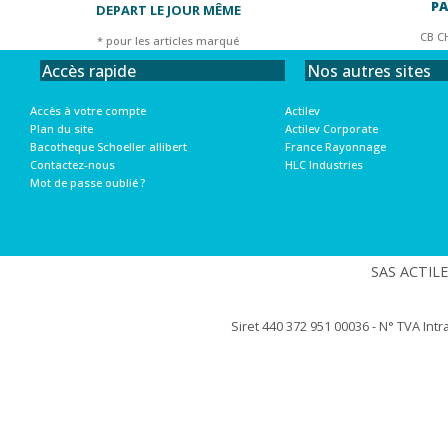
PA
DEPART LE JOUR MÊME
CB C
* pour les articles marqué
Nos autres sites
Accès rapide
Actilev
Accès à votre compte
Actilev Corporate
Plan du site
France Rayonnage
Bacotheque Schoeller allibert
HLC Industries
Contactez-nous
Mot de passe oublié ?
SAS ACTILEV
Siret 440 372 951 00036 - N° TVA Int