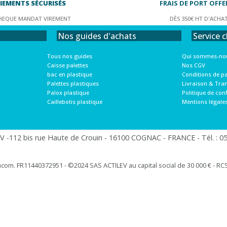
IEMENTS SÉCURISÉS
FRAIS DE PORT OFFE
HEQUE MANDAT VIREMENT
DÈS 350€ HT D'ACHA
Service c
Nos guides d'achats
Qui sommes-nou
Tous nos guides
Nos CGV
Caisse palettes
Conditions de p
bac en plastique
Livraison & Tra
Palettes plastiques
Politique de conf
Palox plastique
Mentions légale
Caillebotis plastique
 -112 bis rue Haute de Crouin - 16100 COGNAC - FRANCE - Tél. : 05.
racom. FR11440372951 - ©2024 SAS ACTILEV au capital social de 30 000 € - RCS 