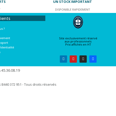
RTS
UN STOCK IMPORTANT
T
DISPONIBLE RAPIDEMENT
lients
s ?
aiement
Site exclusivement réservé
aux professionnels
nsport
Prix affichés en HT
identialité
s
45.36.08.19​
B440 372 951 - Tous droits réservés​​