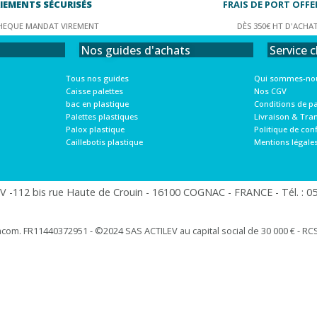
IEMENTS SÉCURISÉS
FRAIS DE PORT OFFE
HEQUE MANDAT VIREMENT
DÈS 350€ HT D'ACHA
Service c
Nos guides d'achats
Qui sommes-nou
Tous nos guides
Nos CGV
Caisse palettes
Conditions de p
bac en plastique
Livraison & Tra
Palettes plastiques
Politique de conf
Palox plastique
Mentions légale
Caillebotis plastique
 -112 bis rue Haute de Crouin - 16100 COGNAC - FRANCE - Tél. : 05.
racom. FR11440372951 - ©2024 SAS ACTILEV au capital social de 30 000 € - RCS 