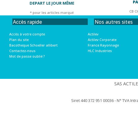
PA
DEPART LE JOUR MÊME
CB C
* pour les articles marqué
Nos autres sites
Accès rapide
Actilev
Accès à votre compte
Actilev Corporate
Plan du site
France Rayonnage
Bacotheque Schoeller allibert
HLC Industries
Contactez-nous
Mot de passe oublié ?
SAS ACTILEV
Siret 440 372 951 00036 - N° TVA Int