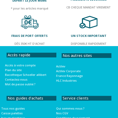
DEPART LE JOUR MÊME
CB CHEQUE MANDAT VIREMENT
* pour les articles marqué
FRAIS DE PORT OFFERTS
UN STOCK IMPORTANT
DÈS 350€ HT D'ACHAT
DISPONIBLE RAPIDEMENT
Accès rapide
Nos autres sites
Accès à votre compte
Actilev
Plan du site
Actilev Corporate
Bacotheque Schoeller allibert
France Rayonnage
Contactez-nous
HLC Industries
Mot de passe oublié ?
Nos guides d'achats
Service clients
Tous nos guides
Qui sommes-nous ?
Caisse palettes
Nos CGV
bac en plastique
Conditions de paiement