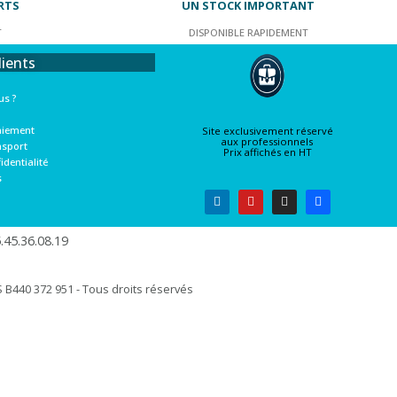
RTS
UN STOCK IMPORTANT
T
DISPONIBLE RAPIDEMENT
lients
s ?
aiement
Site exclusivement réservé
aux professionnels
nsport
Prix affichés en HT
identialité
s
45.36.08.19​
B440 372 951 - Tous droits réservés​​