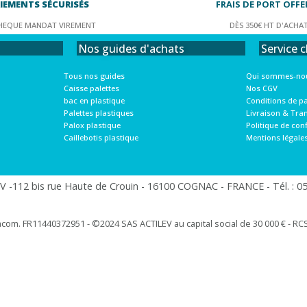
IEMENTS SÉCURISÉS
FRAIS DE PORT OFFE
HEQUE MANDAT VIREMENT
DÈS 350€ HT D'ACHA
Service c
Nos guides d'achats
Qui sommes-nou
Tous nos guides
Nos CGV
Caisse palettes
Conditions de p
bac en plastique
Livraison & Tra
Palettes plastiques
Politique de conf
Palox plastique
Mentions légale
Caillebotis plastique
 -112 bis rue Haute de Crouin - 16100 COGNAC - FRANCE - Tél. : 05.
racom. FR11440372951 - ©2024 SAS ACTILEV au capital social de 30 000 € - RCS 