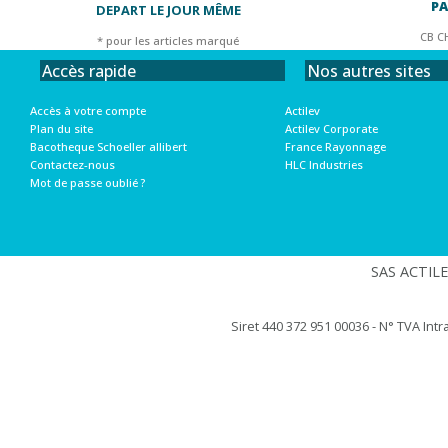
PA
DEPART LE JOUR MÊME
CB C
* pour les articles marqué
Nos autres sites
Accès rapide
Actilev
Accès à votre compte
Actilev Corporate
Plan du site
France Rayonnage
Bacotheque Schoeller allibert
HLC Industries
Contactez-nous
Mot de passe oublié ?
SAS ACTILEV
Siret 440 372 951 00036 - N° TVA Int