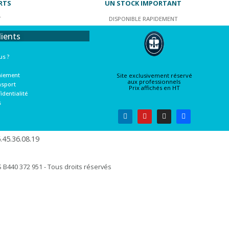
RTS
UN STOCK IMPORTANT
T
DISPONIBLE RAPIDEMENT
lients
s ?
aiement
Site exclusivement réservé
aux professionnels
nsport
Prix affichés en HT
identialité
s
45.36.08.19​
B440 372 951 - Tous droits réservés​​