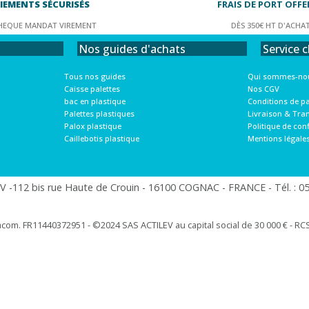
IEMENTS SÉCURISÉS
FRAIS DE PORT OFFE
HEQUE MANDAT VIREMENT
DÈS 350€ HT D'ACHA
Service c
Nos guides d'achats
Qui sommes-nou
Tous nos guides
Nos CGV
Caisse palettes
Conditions de p
bac en plastique
Livraison & Tra
Palettes plastiques
Politique de conf
Palox plastique
Mentions légale
Caillebotis plastique
 -112 bis rue Haute de Crouin - 16100 COGNAC - FRANCE - Tél. : 05.
racom. FR11440372951 - ©2024 SAS ACTILEV au capital social de 30 000 € - RCS 