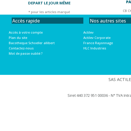
PA
DEPART LE JOUR MÊME
CB C
* pour les articles marqué
Nos autres sites
Accès rapide
Actilev
Accès à votre compte
Actilev Corporate
Plan du site
France Rayonnage
Bacotheque Schoeller allibert
HLC Industries
Contactez-nous
Mot de passe oublié ?
SAS ACTILEV
Siret 440 372 951 00036 - N° TVA Int