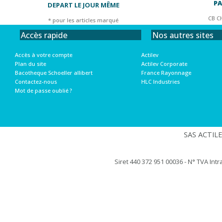
PA
DEPART LE JOUR MÊME
CB C
* pour les articles marqué
Nos autres sites
Accès rapide
Actilev
Accès à votre compte
Actilev Corporate
Plan du site
France Rayonnage
Bacotheque Schoeller allibert
HLC Industries
Contactez-nous
Mot de passe oublié ?
SAS ACTILEV
Siret 440 372 951 00036 - N° TVA Int