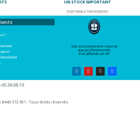
RTS
UN STOCK IMPORTANT
T
DISPONIBLE RAPIDEMENT
lients
s ?
aiement
Site exclusivement réservé
aux professionnels
nsport
Prix affichés en HT
identialité
s
45.36.08.19​
B440 372 951 - Tous droits réservés​​