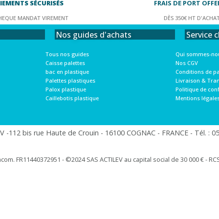
IEMENTS SÉCURISÉS
FRAIS DE PORT OFFE
HEQUE MANDAT VIREMENT
DÈS 350€ HT D'ACHA
Service c
Nos guides d'achats
Qui sommes-nou
Tous nos guides
Nos CGV
Caisse palettes
Conditions de p
bac en plastique
Livraison & Tra
Palettes plastiques
Politique de conf
Palox plastique
Mentions légale
Caillebotis plastique
 -112 bis rue Haute de Crouin - 16100 COGNAC - FRANCE - Tél. : 05.
racom. FR11440372951 - ©2024 SAS ACTILEV au capital social de 30 000 € - RCS 