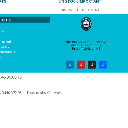
RTS
UN STOCK IMPORTANT
T
DISPONIBLE RAPIDEMENT
lients
s ?
aiement
Site exclusivement réservé
aux professionnels
nsport
Prix affichés en HT
identialité
s
45.36.08.19​
B440 372 951 - Tous droits réservés​​