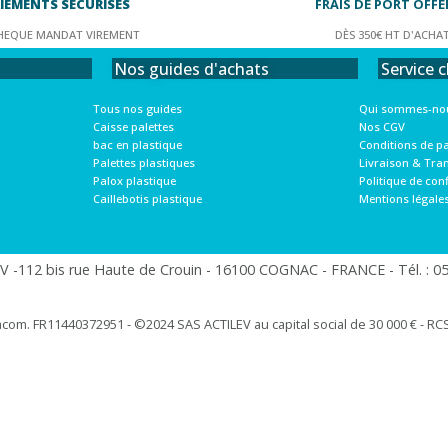
IEMENTS SÉCURISÉS
FRAIS DE PORT OFFE
HEQUE MANDAT VIREMENT
DÈS 350€ HT D'ACHA
Service c
Nos guides d'achats
Qui sommes-nou
Tous nos guides
Nos CGV
Caisse palettes
Conditions de p
bac en plastique
Livraison & Tra
Palettes plastiques
Politique de conf
Palox plastique
Mentions légale
Caillebotis plastique
 -112 bis rue Haute de Crouin - 16100 COGNAC - FRANCE - Tél. : 05.
racom. FR11440372951 - ©2024 SAS ACTILEV au capital social de 30 000 € - RCS 