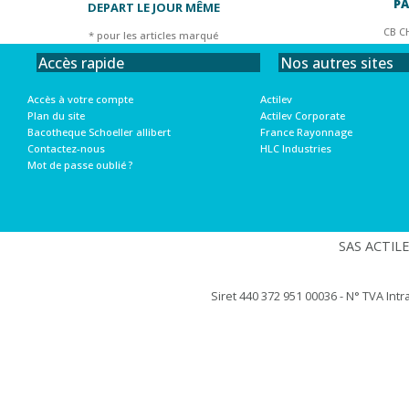
PA
DEPART LE JOUR MÊME
CB C
* pour les articles marqué
Nos autres sites
Accès rapide
Actilev
Accès à votre compte
Actilev Corporate
Plan du site
France Rayonnage
Bacotheque Schoeller allibert
HLC Industries
Contactez-nous
Mot de passe oublié ?
SAS ACTILEV
Siret 440 372 951 00036 - N° TVA Int