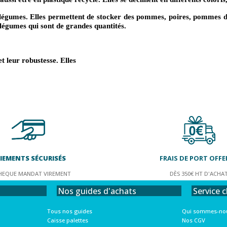
 et légumes. Elles permettent de stocker des pommes, poires, pommes 
t légumes qui sont de grandes quantités.
t leur robustesse. Elles
IEMENTS SÉCURISÉS
FRAIS DE PORT OFFE
HEQUE MANDAT VIREMENT
DÈS 350€ HT D'ACHA
Service c
Nos guides d'achats
Qui sommes-nou
Tous nos guides
Nos CGV
Caisse palettes