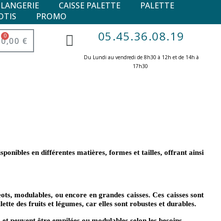
ULANGERIE
CAISSE PALETTE
PALETTE
OTIS
PROMO
05.45.36.08.19
0,00 €
Du Lundi au vendredi de 8h30 à 12h et de 14h à
17h30 ​
ponibles en différentes matières, formes et tailles, offrant ainsi
geots, modulables, ou encore en grandes caisses. Ces caisses sont
ette des fruits et légumes, car elles sont robustes et durables.
, et peuvent être empilées ou modulables selon les besoins.