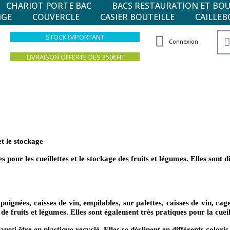
CHARIOT PORTE BAC
BACS RESTAURATION ET BO
NGE
COUVERCLE
CASIER BOUTEILLE
CAILLEB
STOCK IMPORTANT
Connexion
LIVRAISON OFFERTE DES 350€HT
et le stockage
our les cueillettes et le stockage des fruits et légumes. Elles sont dis
oignées, caisses de vin, empilables, sur palettes, caisses de vin, ca
e fruits et légumes. Elles sont également très pratiques pour la cueill
si être en plastique recyclé. Elles se déclinent en différents coloris