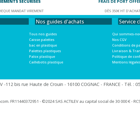
IEMENTS SÉCURISÉS
FRAIS DE PORT OFFE
HEQUE MANDAT VIREMENT
DÈS 350€ HT D'ACHA
Service c
Nos guides d'achats
Qui sommes-nou
Tous nos guides
Nos CGV
Caisse palettes
Conditions de p
bac en plastique
Livraison & Tra
Palettes plastiques
Politique de conf
Palox plastique
Mentions légale
Caillebotis plastique
 -112 bis rue Haute de Crouin - 16100 COGNAC - FRANCE - Tél. : 05.
racom. FR11440372951 - ©2024 SAS ACTILEV au capital social de 30 000 € - RCS 