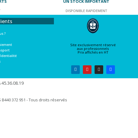
RTS
UN STOCK IMPORTANT
T
DISPONIBLE RAPIDEMENT
lients
s ?
aiement
Site exclusivement réservé
aux professionnels
nsport
Prix affichés en HT
identialité
s
45.36.08.19​
B440 372 951 - Tous droits réservés​​