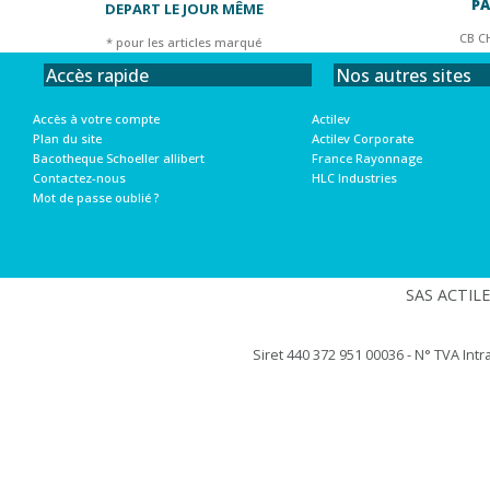
PA
DEPART LE JOUR MÊME
CB C
* pour les articles marqué
Nos autres sites
Accès rapide
Actilev
Accès à votre compte
Actilev Corporate
Plan du site
France Rayonnage
Bacotheque Schoeller allibert
HLC Industries
Contactez-nous
Mot de passe oublié ?
SAS ACTILEV
Siret 440 372 951 00036 - N° TVA Int