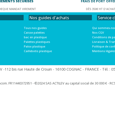
IEMENTS SÉCURISÉS
FRAIS DE PORT OFFE
HEQUE MANDAT VIREMENT
DÈS 350€ HT D'ACHA
Service c
Nos guides d'achats
Qui sommes-nou
Tous nos guides
Nos CGV
Caisse palettes
Conditions de p
bac en plastique
Livraison & Tra
Palettes plastiques
Politique de conf
Palox plastique
Mentions légale
Caillebotis plastique
 -112 bis rue Haute de Crouin - 16100 COGNAC - FRANCE - Tél. : 05.
racom. FR11440372951 - ©2024 SAS ACTILEV au capital social de 30 000 € - RCS 