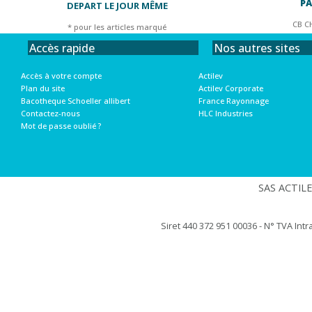
PA
DEPART LE JOUR MÊME
CB C
* pour les articles marqué
Nos autres sites
Accès rapide
Actilev
Accès à votre compte
Actilev Corporate
Plan du site
France Rayonnage
Bacotheque Schoeller allibert
HLC Industries
Contactez-nous
Mot de passe oublié ?
SAS ACTILEV
Siret 440 372 951 00036 - N° TVA Int