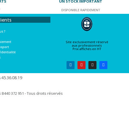
RTS
UN STOCK IMPORTANT
T
DISPONIBLE RAPIDEMENT
lients
s ?
aiement
Site exclusivement réservé
aux professionnels
nsport
Prix affichés en HT
identialité
s
45.36.08.19​
B440 372 951 - Tous droits réservés​​