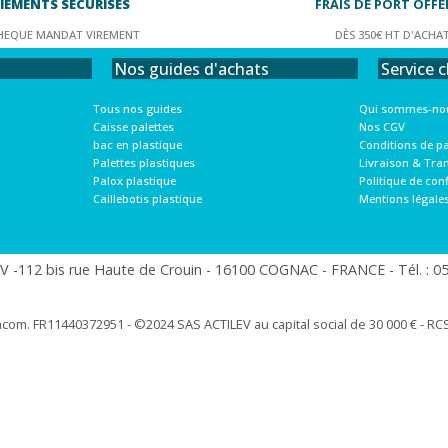
IEMENTS SÉCURISÉS
FRAIS DE PORT OFFE
HEQUE MANDAT VIREMENT
DÈS 350€ HT D'ACHA
Service c
Nos guides d'achats
Qui sommes-nou
Tous nos guides
Nos CGV
Caisse palettes
Conditions de p
bac en plastique
Livraison & Tra
Palettes plastiques
Politique de conf
Palox plastique
Mentions légale
Caillebotis plastique
 -112 bis rue Haute de Crouin - 16100 COGNAC - FRANCE - Tél. : 05.
racom. FR11440372951 - ©2024 SAS ACTILEV au capital social de 30 000 € - RCS 