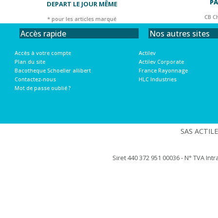
PA
DEPART LE JOUR MÊME
CB C
* pour les articles marqué
Nos autres sites
Accès rapide
Actilev
Accès à votre compte
Actilev Corporate
Plan du site
France Rayonnage
Bacotheque Schoeller allibert
HLC Industries
Contactez-nous
Mot de passe oublié ?
SAS ACTILEV
Siret 440 372 951 00036 - N° TVA Int