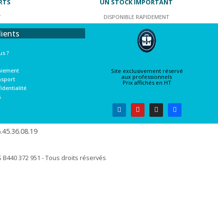
RTS
UN STOCK IMPORTANT
T
DISPONIBLE RAPIDEMENT
lients
s ?
aiement
Site exclusivement réservé
aux professionnels
nsport
Prix affichés en HT
identialité
s
45.36.08.19​
B440 372 951 - Tous droits réservés​​