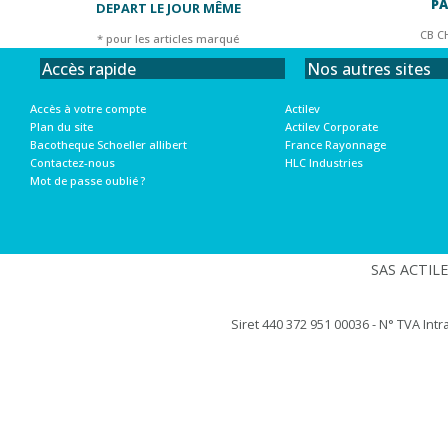
PA
DEPART LE JOUR MÊME
CB C
* pour les articles marqué
Nos autres sites
Accès rapide
Actilev
Accès à votre compte
Actilev Corporate
Plan du site
France Rayonnage
Bacotheque Schoeller allibert
HLC Industries
Contactez-nous
Mot de passe oublié ?
SAS ACTILEV
Siret 440 372 951 00036 - N° TVA Int