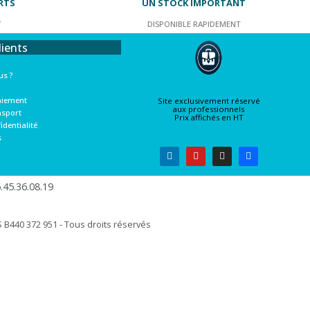
RTS
UN STOCK IMPORTANT
T
DISPONIBLE RAPIDEMENT
lients
s ?
aiement
Site exclusivement réservé
aux professionnels
nsport
Prix affichés en HT
identialité
s
45.36.08.19​
B440 372 951 - Tous droits réservés​​