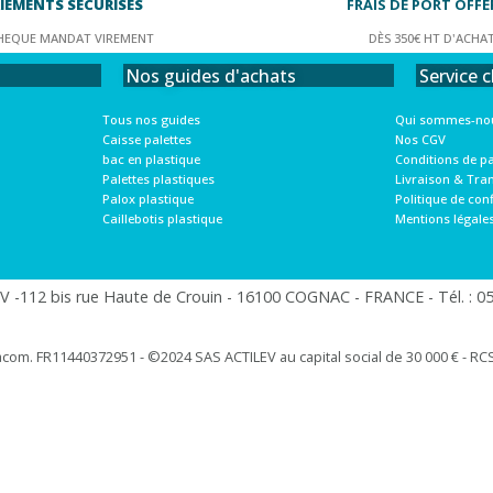
IEMENTS SÉCURISÉS
FRAIS DE PORT OFFE
HEQUE MANDAT VIREMENT
DÈS 350€ HT D'ACHA
Service c
Nos guides d'achats
Qui sommes-nou
Tous nos guides
Nos CGV
Caisse palettes
Conditions de p
bac en plastique
Livraison & Tra
Palettes plastiques
Politique de conf
Palox plastique
Mentions légale
Caillebotis plastique
 -112 bis rue Haute de Crouin - 16100 COGNAC - FRANCE - Tél. : 05.
racom. FR11440372951 - ©2024 SAS ACTILEV au capital social de 30 000 € - RCS 