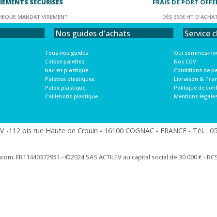
IEMENTS SÉCURISÉS
FRAIS DE PORT OFFE
HEQUE MANDAT VIREMENT
DÈS 350€ HT D'ACHA
Service c
Nos guides d'achats
Qui sommes-nou
Tous nos guides
Nos CGV
Caisse palettes
Conditions de p
bac en plastique
Livraison & Tra
Palettes plastiques
Politique de conf
Palox plastique
Mentions légale
Caillebotis plastique
 -112 bis rue Haute de Crouin - 16100 COGNAC - FRANCE - Tél. : 05.
racom. FR11440372951 - ©2024 SAS ACTILEV au capital social de 30 000 € - RCS 