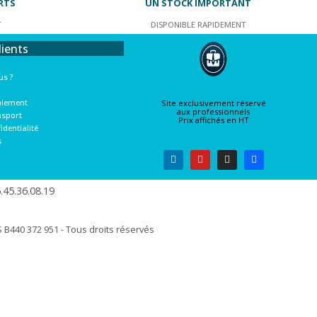
RTS
UN STOCK IMPORTANT
T
DISPONIBLE RAPIDEMENT
lients
s ?
aiement
Site exclusivement réservé
aux professionnels
nsport
Prix affichés en HT
identialité
s
45.36.08.19​
B440 372 951 - Tous droits réservés​​