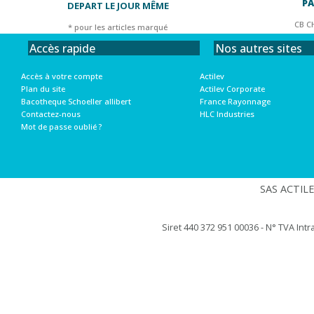
PA
DEPART LE JOUR MÊME
CB C
* pour les articles marqué
Nos autres sites
Accès rapide
Actilev
Accès à votre compte
Actilev Corporate
Plan du site
France Rayonnage
Bacotheque Schoeller allibert
HLC Industries
Contactez-nous
Mot de passe oublié ?
SAS ACTILEV
Siret 440 372 951 00036 - N° TVA Int