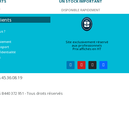
RTS
UN STOCK IMPORTANT
T
DISPONIBLE RAPIDEMENT
lients
s ?
aiement
Site exclusivement réservé
aux professionnels
nsport
Prix affichés en HT
identialité
s
45.36.08.19​
B440 372 951 - Tous droits réservés​​