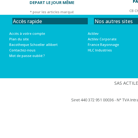
PA
DEPART LE JOUR MÊME
CB C
* pour les articles marqué
Nos autres sites
Accès rapide
Actilev
Accès à votre compte
Actilev Corporate
Plan du site
France Rayonnage
Bacotheque Schoeller allibert
HLC Industries
Contactez-nous
Mot de passe oublié ?
SAS ACTILEV
Siret 440 372 951 00036 - N° TVA Int