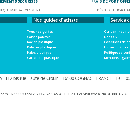
IEMENTS SÉCURISÉS
FRAIS DE PORT OFFE
HEQUE MANDAT VIREMENT
DÈS 350€ HT D'ACHA
Service c
Nos guides d'achats
Qui sommes-nou
Tous nos guides
Nos CGV
Caisse palettes
Conditions de p
bac en plastique
Livraison & Tra
Palettes plastiques
Politique de conf
Palox plastique
Mentions légale
Caillebotis plastique
 -112 bis rue Haute de Crouin - 16100 COGNAC - FRANCE - Tél. : 05.
racom. FR11440372951 - ©2024 SAS ACTILEV au capital social de 30 000 € - RCS 