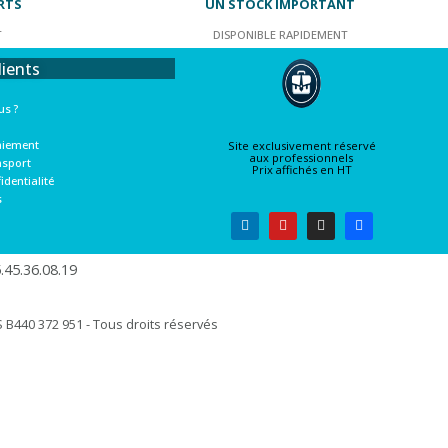
RTS
UN STOCK IMPORTANT
T
DISPONIBLE RAPIDEMENT
lients
s ?
aiement
Site exclusivement réservé
aux professionnels
nsport
Prix affichés en HT
identialité
s
45.36.08.19​
B440 372 951 - Tous droits réservés​​