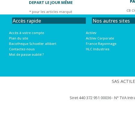
PA
DEPART LE JOUR MÊME
CB C
* pour les articles marqué
Nos autres sites
Accès rapide
Actilev
Accès à votre compte
Actilev Corporate
Plan du site
France Rayonnage
Bacotheque Schoeller allibert
HLC Industries
Contactez-nous
Mot de passe oublié ?
SAS ACTILEV
Siret 440 372 951 00036 - N° TVA Int