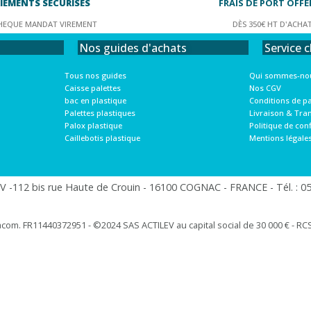
IEMENTS SÉCURISÉS
FRAIS DE PORT OFFE
HEQUE MANDAT VIREMENT
DÈS 350€ HT D'ACHA
Service c
Nos guides d'achats
Qui sommes-nou
Tous nos guides
Nos CGV
Caisse palettes
Conditions de p
bac en plastique
Livraison & Tra
Palettes plastiques
Politique de conf
Palox plastique
Mentions légale
Caillebotis plastique
 -112 bis rue Haute de Crouin - 16100 COGNAC - FRANCE - Tél. : 05.
racom. FR11440372951 - ©2024 SAS ACTILEV au capital social de 30 000 € - RCS 