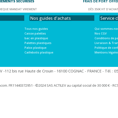
IEMENTS SÉCURISÉS
FRAIS DE PORT OFFE
HEQUE MANDAT VIREMENT
DÈS 350€ HT D'ACHA
Service c
Nos guides d'achats
Qui sommes-nou
Tous nos guides
Nos CGV
Caisse palettes
Conditions de p
bac en plastique
Livraison & Tra
Palettes plastiques
Politique de conf
Palox plastique
Mentions légale
Caillebotis plastique
 -112 bis rue Haute de Crouin - 16100 COGNAC - FRANCE - Tél. : 05.
racom. FR11440372951 - ©2024 SAS ACTILEV au capital social de 30 000 € - RCS 