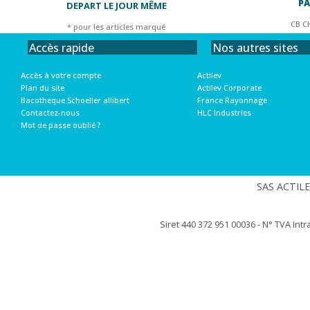
PA
DEPART LE JOUR MÊME
CB C
* pour les articles marqué
Nos autres sites
Accès rapide
Actilev
Accès à votre compte
Actilev Corporate
Plan du site
France Rayonnage
Bacotheque Schoeller allibert
HLC Industries
Contactez-nous
Mot de passe oublié ?
SAS ACTILEV
Siret 440 372 951 00036 - N° TVA Int