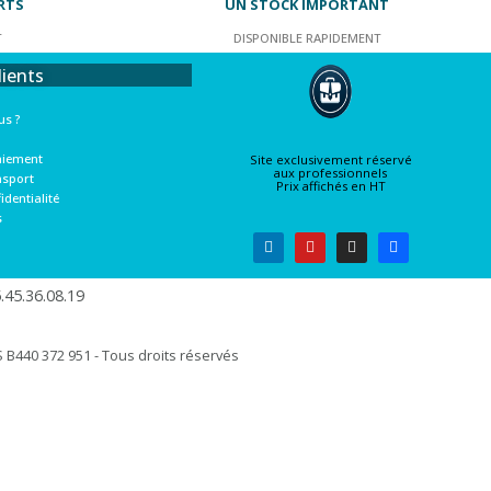
RTS
UN STOCK IMPORTANT
T
DISPONIBLE RAPIDEMENT
lients
s ?
aiement
Site exclusivement réservé
aux professionnels
nsport
Prix affichés en HT
identialité
s
45.36.08.19​
B440 372 951 - Tous droits réservés​​