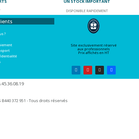
RTS
UN STOCK IMPORTANT
T
DISPONIBLE RAPIDEMENT
lients
s ?
aiement
Site exclusivement réservé
aux professionnels
nsport
Prix affichés en HT
identialité
s
45.36.08.19​
B440 372 951 - Tous droits réservés​​