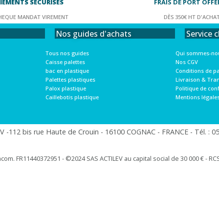
IEMENTS SÉCURISÉS
FRAIS DE PORT OFFE
HEQUE MANDAT VIREMENT
DÈS 350€ HT D'ACHA
Service c
Nos guides d'achats
Qui sommes-nou
Tous nos guides
Nos CGV
Caisse palettes
Conditions de p
bac en plastique
Livraison & Tra
Palettes plastiques
Politique de conf
Palox plastique
Mentions légale
Caillebotis plastique
 -112 bis rue Haute de Crouin - 16100 COGNAC - FRANCE - Tél. : 05.
racom. FR11440372951 - ©2024 SAS ACTILEV au capital social de 30 000 € - RCS 