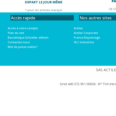
PA
DEPART LE JOUR MÊME
CB C
* pour les articles marqué
Nos autres sites
Accès rapide
Actilev
Accès à votre compte
Actilev Corporate
Plan du site
France Rayonnage
Bacotheque Schoeller allibert
HLC Industries
Contactez-nous
Mot de passe oublié ?
SAS ACTILEV
Siret 440 372 951 00036 - N° TVA Int