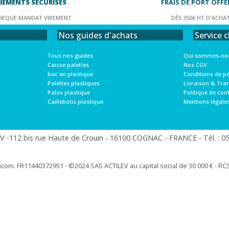
IEMENTS SÉCURISÉS
FRAIS DE PORT OFFE
HEQUE MANDAT VIREMENT
DÈS 350€ HT D'ACHA
Service c
Nos guides d'achats
Qui sommes-nou
Tous nos guides
Nos CGV
Caisse palettes
Conditions de p
bac en plastique
Livraison & Tra
Palettes plastiques
Politique de conf
Palox plastique
Mentions légale
Caillebotis plastique
 -112 bis rue Haute de Crouin - 16100 COGNAC - FRANCE - Tél. : 05.
racom. FR11440372951 - ©2024 SAS ACTILEV au capital social de 30 000 € - RCS 