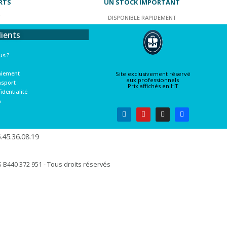
RTS
UN STOCK IMPORTANT
T
DISPONIBLE RAPIDEMENT
lients
s ?
aiement
Site exclusivement réservé
aux professionnels
nsport
Prix affichés en HT
identialité
s
45.36.08.19​
B440 372 951 - Tous droits réservés​​