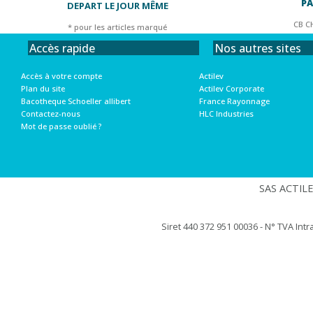
PA
DEPART LE JOUR MÊME
CB C
* pour les articles marqué
Nos autres sites
Accès rapide
Actilev
Accès à votre compte
Actilev Corporate
Plan du site
France Rayonnage
Bacotheque Schoeller allibert
HLC Industries
Contactez-nous
Mot de passe oublié ?
SAS ACTILEV
Siret 440 372 951 00036 - N° TVA Int