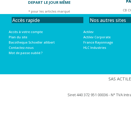
PA
DEPART LE JOUR MÊME
CB C
* pour les articles marqué
Nos autres sites
Accès rapide
Actilev
Accès à votre compte
Actilev Corporate
Plan du site
France Rayonnage
Bacotheque Schoeller allibert
HLC Industries
Contactez-nous
Mot de passe oublié ?
SAS ACTILEV
Siret 440 372 951 00036 - N° TVA Int