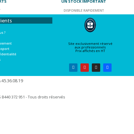
RTS
UN STOCK IMPORTANT
T
DISPONIBLE RAPIDEMENT
lients
s ?
aiement
Site exclusivement réservé
aux professionnels
nsport
Prix affichés en HT
identialité
s
45.36.08.19​
B440 372 951 - Tous droits réservés​​