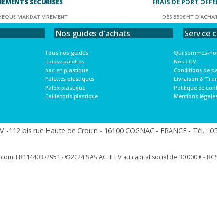
IEMENTS SÉCURISÉS
FRAIS DE PORT OFFE
HEQUE MANDAT VIREMENT
DÈS 350€ HT D'ACHA
Service c
Nos guides d'achats
Qui sommes-nou
Tous nos guides
Nos CGV
Caisse palettes
Conditions de p
bac en plastique
Livraison & Tra
Palettes plastiques
Politique de conf
Palox plastique
Mentions légale
Caillebotis plastique
 -112 bis rue Haute de Crouin - 16100 COGNAC - FRANCE - Tél. : 05.
racom. FR11440372951 - ©2024 SAS ACTILEV au capital social de 30 000 € - RCS 