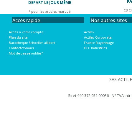
PA
DEPART LE JOUR MÊME
CB C
* pour les articles marqué
Nos autres sites
Accès rapide
Actilev
Accès à votre compte
Actilev Corporate
Plan du site
France Rayonnage
Bacotheque Schoeller allibert
HLC Industries
Contactez-nous
Mot de passe oublié ?
SAS ACTILEV
Siret 440 372 951 00036 - N° TVA Int