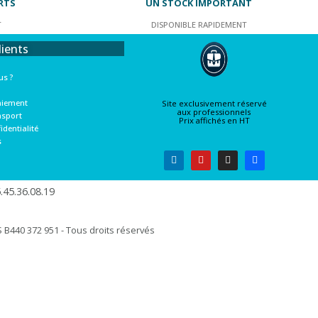
RTS
UN STOCK IMPORTANT
T
DISPONIBLE RAPIDEMENT
lients
s ?
aiement
Site exclusivement réservé
aux professionnels
nsport
Prix affichés en HT
identialité
s
45.36.08.19​
B440 372 951 - Tous droits réservés​​