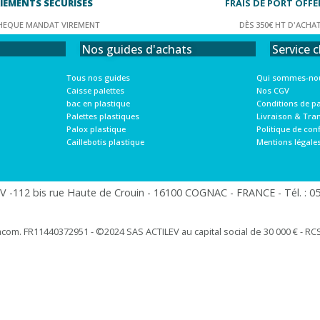
IEMENTS SÉCURISÉS
FRAIS DE PORT OFFE
HEQUE MANDAT VIREMENT
DÈS 350€ HT D'ACHA
Service c
Nos guides d'achats
Qui sommes-nou
Tous nos guides
Nos CGV
Caisse palettes
Conditions de p
bac en plastique
Livraison & Tra
Palettes plastiques
Politique de conf
Palox plastique
Mentions légale
Caillebotis plastique
 -112 bis rue Haute de Crouin - 16100 COGNAC - FRANCE - Tél. : 05.
racom. FR11440372951 - ©2024 SAS ACTILEV au capital social de 30 000 € - RCS 