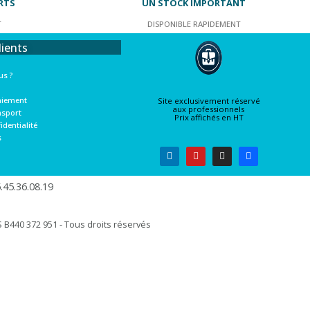
RTS
UN STOCK IMPORTANT
T
DISPONIBLE RAPIDEMENT
lients
s ?
aiement
Site exclusivement réservé
aux professionnels
nsport
Prix affichés en HT
identialité
s
45.36.08.19​
B440 372 951 - Tous droits réservés​​