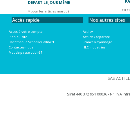
PA
DEPART LE JOUR MÊME
CB C
* pour les articles marqué
Nos autres sites
Accès rapide
Actilev
Accès à votre compte
Actilev Corporate
Plan du site
France Rayonnage
Bacotheque Schoeller allibert
HLC Industries
Contactez-nous
Mot de passe oublié ?
SAS ACTILEV
Siret 440 372 951 00036 - N° TVA Int