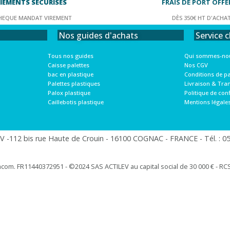
IEMENTS SÉCURISÉS
FRAIS DE PORT OFFE
HEQUE MANDAT VIREMENT
DÈS 350€ HT D'ACHA
Service c
Nos guides d'achats
Qui sommes-nou
Tous nos guides
Nos CGV
Caisse palettes
Conditions de p
bac en plastique
Livraison & Tra
Palettes plastiques
Politique de conf
Palox plastique
Mentions légale
Caillebotis plastique
 -112 bis rue Haute de Crouin - 16100 COGNAC - FRANCE - Tél. : 05.
racom. FR11440372951 - ©2024 SAS ACTILEV au capital social de 30 000 € - RCS 