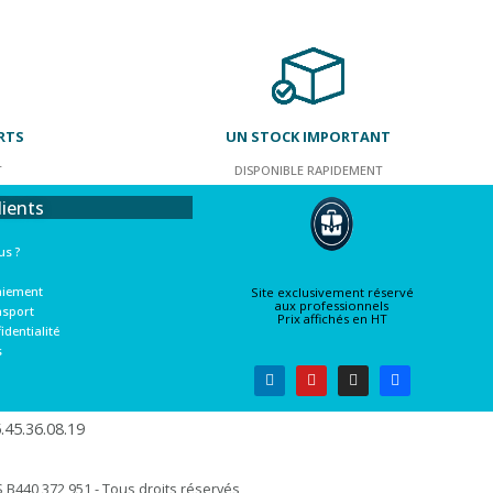
RTS
UN STOCK IMPORTANT
T
DISPONIBLE RAPIDEMENT
lients
s ?
aiement
Site exclusivement réservé
aux professionnels
nsport
Prix affichés en HT
identialité
s
45.36.08.19​
B440 372 951 - Tous droits réservés​​