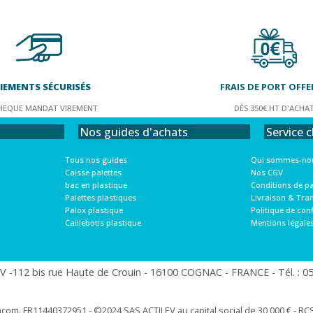
IEMENTS SÉCURISÉS
FRAIS DE PORT OFFE
HEQUE MANDAT VIREMENT
DÈS 350€ HT D'ACHA
Service c
Nos guides d'achats
Qui sommes-nou
Tous nos guides
Nos CGV
Caisse palettes
Conditions de p
bac en plastique
Livraison & Tra
Palettes plastiques
Politique de conf
Palox plastique
Mentions légale
Caillebotis plastique
 -112 bis rue Haute de Crouin - 16100 COGNAC - FRANCE - Tél. : 05.
racom. FR11440372951 - ©2024 SAS ACTILEV au capital social de 30 000 € - RCS 