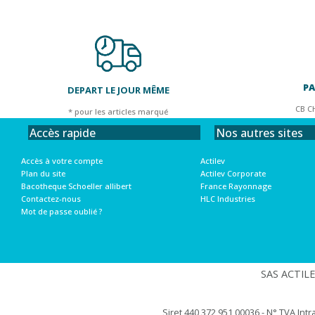
PA
DEPART LE JOUR MÊME
CB C
* pour les articles marqué
Nos autres sites
Accès rapide
Actilev
Accès à votre compte
Actilev Corporate
Plan du site
France Rayonnage
Bacotheque Schoeller allibert
HLC Industries
Contactez-nous
Mot de passe oublié ?
SAS ACTILEV
Siret 440 372 951 00036 - N° TVA Int