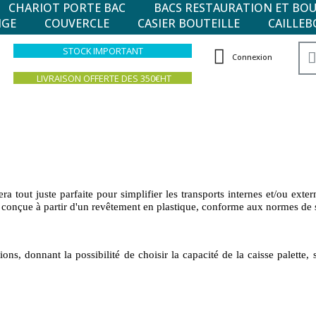
CHARIOT PORTE BAC
BACS RESTAURATION ET BO
NGE
COUVERCLE
CASIER BOUTEILLE
CAILLEB
STOCK IMPORTANT
Connexion
LIVRAISON OFFERTE DES 350€HT
era tout juste parfaite pour simplifier les transports internes et/ou ex
conçue à partir d'un revêtement en plastique, conforme aux normes de sé
ons, donnant la possibilité de choisir la capacité de la caisse palette,