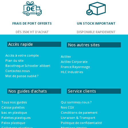
FRAIS DE PORT OFFERTS
UN STOCK IMPORTANT
DÈS 350€ HT D'ACHAT
DISPONIBLE RAPIDEMENT
Accès rapide
Nos autres sites
Accès à votre compte
Actilev
Plan du site
Actilev Corporate
Bacotheque Schoeller allibert
France Rayonnage
Contactez-nous
HLC Industries
Mot de passe oublié ?
Nos guides d'achats
Service clients
Tous nos guides
Qui sommes-nous ?
Caisse palettes
Nos CGV
bac en plastique
Conditions de paiement
Palettes plastiques
Livraison & Transport
Palox plastique
Politique de confidentialité
Caillebotis plastique
Mentions légales