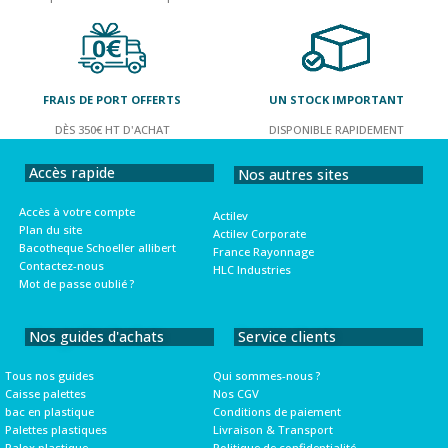
FRAIS DE PORT OFFERTS
UN STOCK IMPORTANT
DÈS 350€ HT D'ACHAT
DISPONIBLE RAPIDEMENT
Accès rapide
Nos autres sites
Accès à votre compte
Actilev
Plan du site
Actilev Corporate
Bacotheque Schoeller allibert
France Rayonnage
Contactez-nous
HLC Industries
Mot de passe oublié ?
Nos guides d'achats
Service clients
Tous nos guides
Qui sommes-nous ?
Caisse palettes
Nos CGV
bac en plastique
Conditions de paiement
Palettes plastiques
Livraison & Transport
Palox plastique
Politique de confidentialité