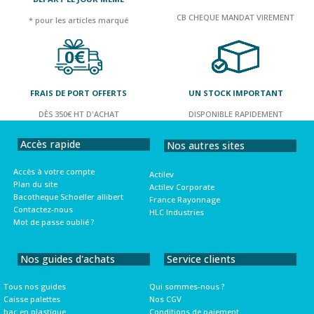
CB CHEQUE MANDAT VIREMENT
* pour les articles marqué
FRAIS DE PORT OFFERTS
UN STOCK IMPORTANT
DÈS 350€ HT D'ACHAT
DISPONIBLE RAPIDEMENT
Accès rapide
Nos autres sites
Accès à votre compte
Actilev
Plan du site
Actilev Corporate
Bacotheque Schoeller allibert
France Rayonnage
Contactez-nous
HLC Industries
Mot de passe oublié ?
Nos guides d'achats
Service clients
Tous nos guides
Qui sommes-nous ?
Caisse palettes
Nos CGV
bac en plastique
Conditions de paiement