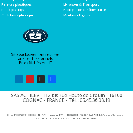
Palettes plastiques
Livraison & Transport
Palox plastique
Politique de confidentialité
Caillebotis plastique
Mentions légales
Site exclusivement réservé
aux professionnels
Prix affichés en HT
SAS ACTILEV -112 bis rue Haute de Crouin - 16100
COGNAC - FRANCE - Tél. : 05.45.36.08.19​
Siret 440 372 951 00036 - N° TVA Intracom. FR11440372951 - ©2024 SAS ACTILEV au capital social
de 30 000 € - RCS B440 372 951 - Tous droits réservés​​