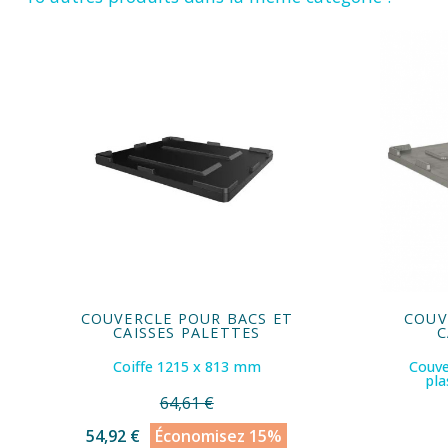
COUVERCLE POUR BACS ET
COUV
CAISSES PALETTES
C
Coiffe 1215 x 813 mm
Couve
pl
64,61 €
54,92 €
Économisez 15%