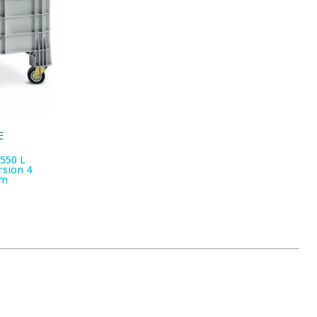
E
550 L
sion 4
mm