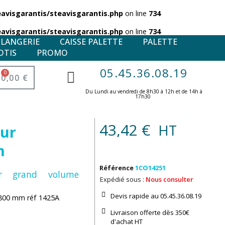
visgarantis/steavisgarantis.php
on line
734
visgarantis/steavisgarantis.php
on line
734
ULANGERIE
CAISSE PALETTE
PALETTE
OTIS
PROMO
05.45.36.08.19
0,00 €
Du Lundi au vendredi de 8h30 à 12h et de 14h à
17h30 ​
43,42 €
HT
eur
m
Référence
1CO14251
ur grand volume
Expédié sous :
Nous consulter
Devis rapide au 05.45.36.08.19​
x800 mm réf 1425A
Livraison offerte dès 350€
d'achat​ HT