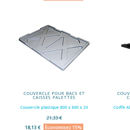
COUVERCLE POUR BACS ET
COUV
CAISSES PALETTES
C
Couvercle plastique 800 x 600 x 33
Coiffe A
21,33 €
18,13 €
Économisez 15%