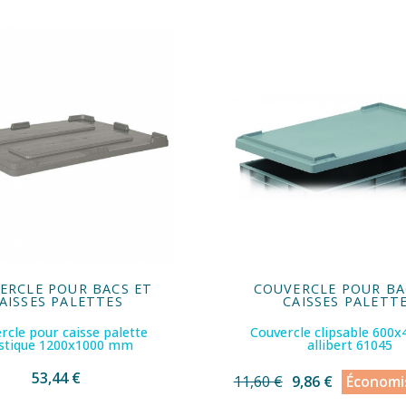
ERCLE POUR BACS ET
COUVERCLE POUR BA
AISSES PALETTES
CAISSES PALETT
rcle pour caisse palette
Couvercle clipsable 60
astique 1200x1000 mm
allibert 61045
53,44 €
11,60 €
9,86 €
Économi