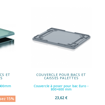
CS ET
COUVERCLE POUR BACS ET
ES
CAISSES PALETTES
0x400mm
Couvercle à poser pour bac Euro -
800×600 mm
23,62 €
sez 15%