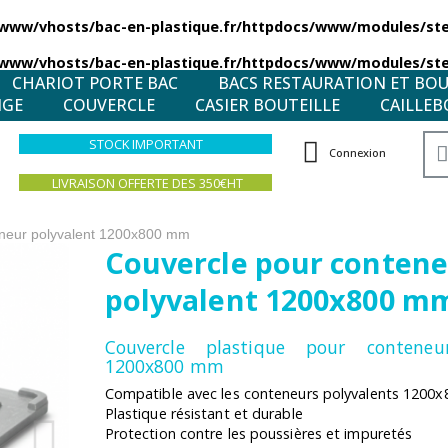
/www/vhosts/bac-en-plastique.fr/httpdocs/www/modules/stea
/www/vhosts/bac-en-plastique.fr/httpdocs/www/modules/stea
CHARIOT PORTE BAC
BACS RESTAURATION ET BO
NGE
COUVERCLE
CASIER BOUTEILLE
CAILLEB
STOCK IMPORTANT
Connexion
LIVRAISON OFFERTE DES 350€HT
eneur polyvalent 1200x800 mm
Couvercle pour conten
polyvalent 1200x800 m
Couvercle plastique pour contene
1200x800 mm
Compatible avec les conteneurs polyvalents 1200
Plastique résistant et durable
Protection contre les poussières et impuretés