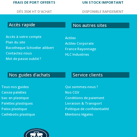
FRAIS DE PORT OFFERTS
UN STOCK IMPORTANT
DÈS 350€ HT D'ACHAT
DISPONIBLE RAPIDEMENT
Accès rapide
Nos autres sites
Accès à votre compte
Actilev
Plan du site
Actilev Corporate
Bacotheque Schoeller allibert
France Rayonnage
Contactez-nous
HLC Industries
Mot de passe oublié ?
Nos guides d'achats
Service clients
Tous nos guides
Qui sommes-nous ?
Caisse palettes
Nos CGV
bac en plastique
Conditions de paiement
Palettes plastiques
Livraison & Transport
Palox plastique
Politique de confidentialité
Caillebotis plastique
Mentions légales