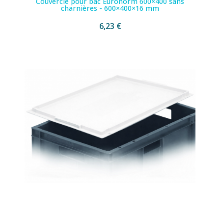
Couvercle pour bac Euronorm 600×400 sans
charnières - 600×400×16 mm
6,23 €