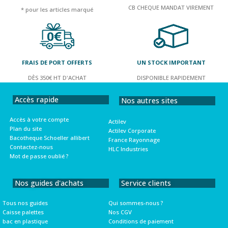
CB CHEQUE MANDAT VIREMENT
* pour les articles marqué
FRAIS DE PORT OFFERTS
UN STOCK IMPORTANT
DÈS 350€ HT D'ACHAT
DISPONIBLE RAPIDEMENT
Accès rapide
Nos autres sites
Accès à votre compte
Actilev
Plan du site
Actilev Corporate
Bacotheque Schoeller allibert
France Rayonnage
Contactez-nous
HLC Industries
Mot de passe oublié ?
Nos guides d'achats
Service clients
Tous nos guides
Qui sommes-nous ?
Caisse palettes
Nos CGV
bac en plastique
Conditions de paiement