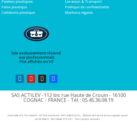
Palettes plastiques
Livraison & Transport
Palox plastique
Politique de confidentialité
Caillebotis plastique
Mentions légales
Site exclusivement réservé
aux professionnels
Prix affichés en HT
SAS ACTILEV -112 bis rue Haute de Crouin - 16100
COGNAC - FRANCE - Tél. : 05.45.36.08.19​
Siret 440 372 951 00036 - N° TVA Intracom. FR11440372951 - ©2024 SAS ACTILEV au capital social
de 30 000 € - RCS B440 372 951 - Tous droits réservés​​