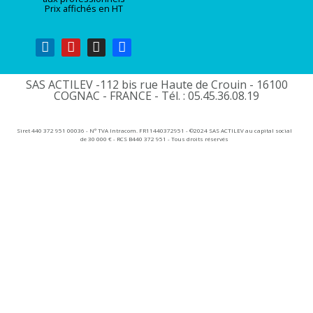
Prix affichés en HT
SAS ACTILEV -112 bis rue Haute de Crouin - 16100
COGNAC - FRANCE - Tél. : 05.45.36.08.19​
Siret 440 372 951 00036 - N° TVA Intracom. FR11440372951 - ©2024 SAS ACTILEV au capital social
de 30 000 € - RCS B440 372 951 - Tous droits réservés​​