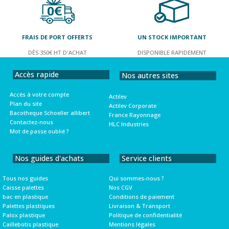
FRAIS DE PORT OFFERTS
UN STOCK IMPORTANT
DÈS 350€ HT D'ACHAT
DISPONIBLE RAPIDEMENT
Accès rapide
Nos autres sites
Accès à votre compte
Actilev
Plan du site
Actilev Corporate
Bacotheque Schoeller allibert
France Rayonnage
Contactez-nous
HLC Industries
Mot de passe oublié ?
Nos guides d'achats
Service clients
Tous nos guides
Qui sommes-nous ?
Caisse palettes
Nos CGV
bac en plastique
Conditions de paiement
Palettes plastiques
Livraison & Transport
Palox plastique
Politique de confidentialité
Caillebotis plastique
Mentions légales