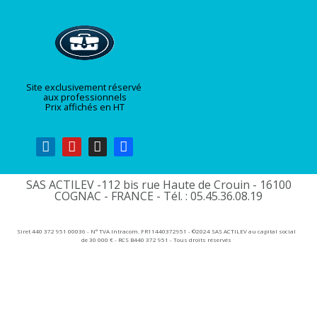
Site exclusivement réservé
aux professionnels
Prix affichés en HT
SAS ACTILEV -112 bis rue Haute de Crouin - 16100
COGNAC - FRANCE - Tél. : 05.45.36.08.19​
Siret 440 372 951 00036 - N° TVA Intracom. FR11440372951 - ©2024 SAS ACTILEV au capital social
de 30 000 € - RCS B440 372 951 - Tous droits réservés​​