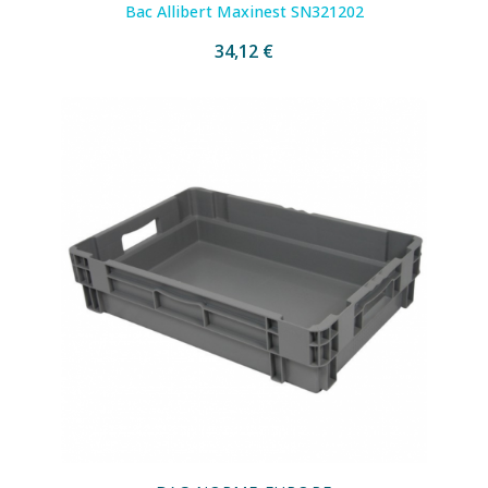
Bac Allibert Maxinest SN321202
34,12 €