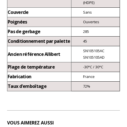
(HDPE)
Couvercle
Sans
Poignées
Ouvertes
Pas de gerbage
285
Conditionnement par palette
45
SN105105AC
Ancien référence Allibert
SN105105AD
Plage de température
-30°C / 30°C
Fabrication
France
Taux d'emboîtage
72%
VOUS AIMEREZ AUSSI