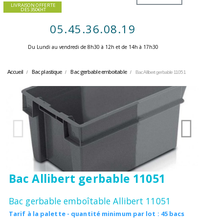
LIVRAISON OFFERTE
DES 350€HT
05.45.36.08.19
Du Lundi au vendredi de 8h30 à 12h et de 14h à 17h30 ​
Accueil
Bac plastique
Bac gerbable emboitable
Bac Allibert gerbable 11051
Bac Allibert gerbable 11051
Bac gerbable emboîtable Allibert 11051
Tarif à la palette - quantité minimum par lot : 45 bacs