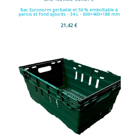
Bac Euronorm gerbable et 50 % emboîtable à
parois et fond ajourés - 34 L - 600×400×188 mm
21,42 €