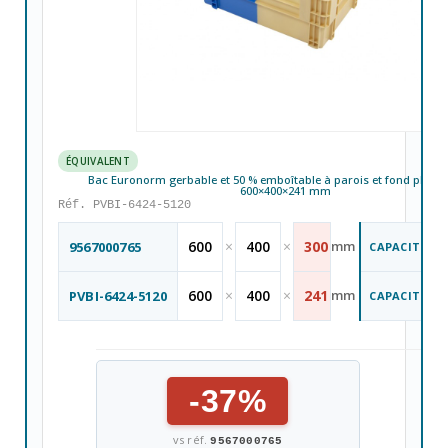
ÉQUIVALENT
Bac Euronorm gerbable et 50 % emboîtable à parois et fond pleins -
600×400×241 mm
Réf. PVBI-6424-5120
600
×
400
×
300
mm
9567000765
CAPACITÉ
600
×
400
×
241
mm
PVBI-6424-5120
CAPACITÉ
-37%
vs réf.
9567000765