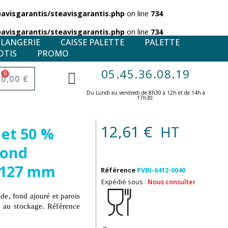
visgarantis/steavisgarantis.php
on line
734
visgarantis/steavisgarantis.php
on line
734
ULANGERIE
CAISSE PALETTE
PALETTE
OTIS
PROMO
05.45.36.08.19
0,00 €
Du Lundi au vendredi de 8h30 à 12h et de 14h à
17h30 ​
12,61 €
HT
et 50 %
fond
0×127 mm
Référence
PVBI-6412-0040
Expédié sous :
Nous consulter
e, fond ajouré et parois
e au stockage. Référence