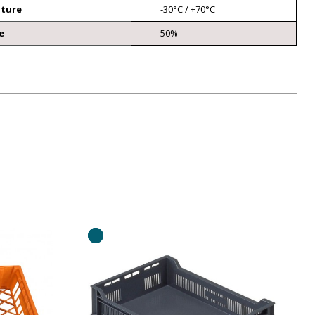
ature
-30°C / +70°C
e
50%