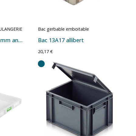
ULANGERIE
Bac gerbable emboitable
Bac à pâtons 600 × 400 mm antibactérien
Bac 13A17 allibert
20,17 €