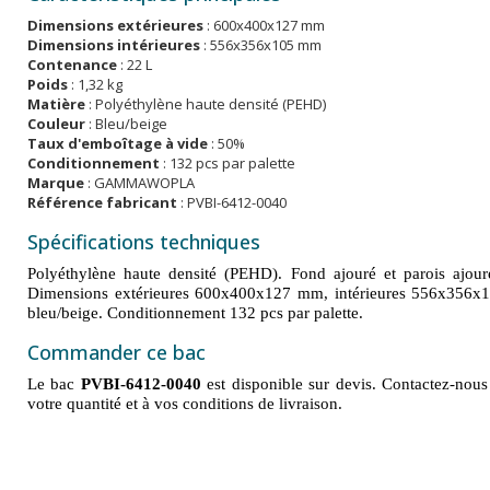
Dimensions extérieures
: 600x400x127 mm
Dimensions intérieures
: 556x356x105 mm
Contenance
: 22 L
Poids
: 1,32 kg
Matière
: Polyéthylène haute densité (PEHD)
Couleur
: Bleu/beige
Taux d'emboîtage à vide
: 50%
Conditionnement
: 132 pcs par palette
Marque
: GAMMAWOPLA
Référence fabricant
: PVBI-6412-0040
Spécifications techniques
Polyéthylène haute densité (PEHD). Fond ajouré et parois ajou
Dimensions extérieures 600x400x127 mm, intérieures 556x356x1
bleu/beige. Conditionnement 132 pcs par palette.
Commander ce bac
Le bac
PVBI-6412-0040
est disponible sur devis. Contactez-nous
votre quantité et à vos conditions de livraison.