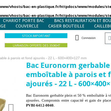
/www/vhosts/bac-en-plastique.fr/httpdocs/www/modules/stea
/www/vhosts/bac-en-plastique.fr/httpdocs/www/modules/stea
CHARIOT PORTE BAC
BACS RESTAURATION ET BO
NGE
COUVERCLE
CASIER BOUTEILLE
CAILLEB
STOCK IMPORTANT
Connexion
LIVRAISON OFFERTE DES 350€HT
ble à parois et fond ajourés - 22 L - 600×400×127 mm
Bac Euronorm gerbable 
emboîtable à parois et 
ajourés - 22 L - 600×40
Bac Euronorm gerbable plein et 50 % emboîtable à vid
ajourées. Compromis entre capacité et gain de plac
PVBI-6412-0040
.