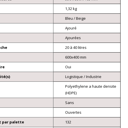
1,32 kg
Bleu / Beige
Ajouré
Ajourées
nche
20 à 40 litres
600x400 mm
ire
Oui
ité(s)
Logistique / Industrie
Polyethylene a haute densite
(HDPE)
Sans
Ouvertes
 par palette
132