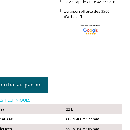
Devis rapide au 05.45.36.08.19​
Livraison offerte dès 350€
d'achat​ HT
jouter au panier
ES TECHNIQUES
(s)
22 L
rieures
600 x 400 x 127 mm
ieures
556 x 356 x 105 mm