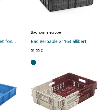
Bac norme europe
Bac Euronorm à parois et fond pleins - 20 L - 600×400×120 mm
Bac gerbable 21163 allibert
51,55 €