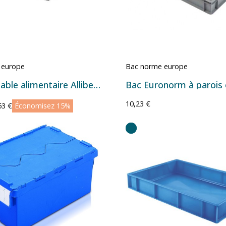
 europe
Bac norme europe
Bac gerbable alimentaire Allibert 21 litres
10,23 €
63 €
Économisez 15%