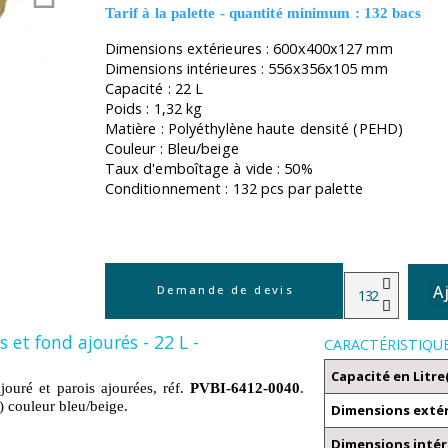
Tarif à la palette - quantité minimum : 132 bacs
Dimensions extérieures : 600x400x127 mm
Dimensions intérieures : 556x356x105 mm
Capacité : 22 L
Poids : 1,32 kg
Matière : Polyéthylène haute densité (PEHD)
Couleur : Bleu/beige
Taux d'emboîtage à vide : 50%
Conditionnement : 132 pcs par palette
A
Demande de devis
et fond ajourés - 22 L -
CARACTÉRISTIQU
Capacité en Litre
ouré et parois ajourées, réf.
PVBI-6412-0040
.
couleur bleu/beige.
Dimensions exté
Dimensions intér