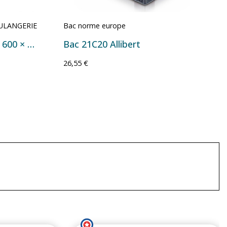
ULANGERIE
Bac norme europe
Bac à pâtons biosourcé 600 × 400 mm – 9 ou 15 litres
Bac 21C20 Allibert
26,55 €