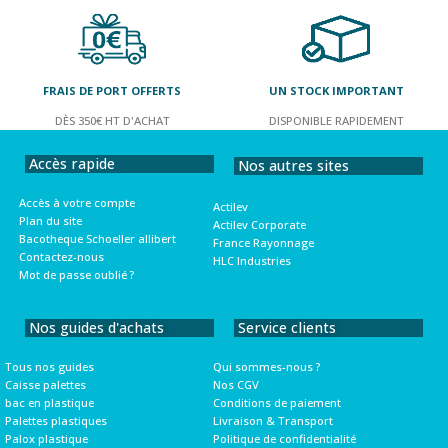
FRAIS DE PORT OFFERTS
UN STOCK IMPORTANT
DÈS 350€ HT D'ACHAT
DISPONIBLE RAPIDEMENT
Accès rapide
Nos autres sites
Accès à votre compte
Actilev
Plan du site
Actilev Corporate
Bacotheque Schoeller allibert
France Rayonnage
Contactez-nous
HLC Industries
Mot de passe oublié ?
Nos guides d'achats
Service clients
Tous nos guides
Qui sommes-nous ?
Caisse palettes
Nos CGV
bac en plastique
Conditions de paiement
Palettes plastiques
Livraison & Transport
Palox plastique
Politique de confidentialité