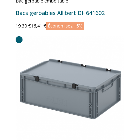
Bac gerbable emboitable
Bacs gerbables Allibert DH641602
19,30 €
16,41 €
Économisez 15%