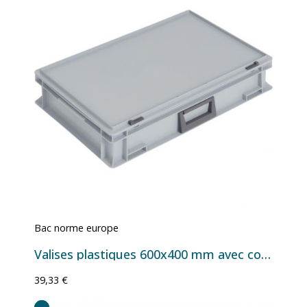
Bac norme europe
Valises plastiques 600x400 mm avec couvercle – Série grand format 600 x 400 mm disponible en 22,8L, 32,5L, 43,1L et 62,2L
39,33 €