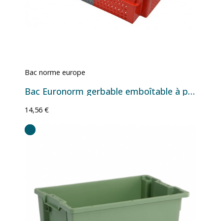
Bac norme europe
Bac Euronorm gerbable emboîtable à parois et fond ajourés - gris/rouge - 32 L - 600×400×200 mm
14,56 €