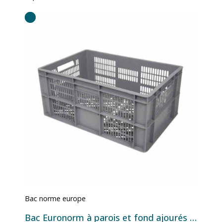
Bac norme europe
Bac Euronorm à parois et fond ajourés - 52 L - 600×400×270 mm