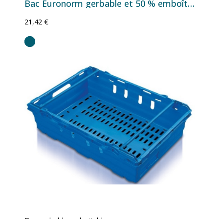
Bac Euronorm gerbable et 50 % emboîtable à parois et fond ajourés - 34 L - 600×400×188 mm
21,42 €