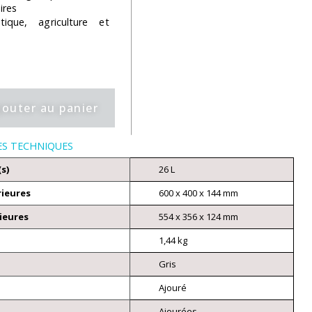
ires
que, agriculture et
jouter au panier
ES TECHNIQUES
(s)
26 L
rieures
600 x 400 x 144 mm
ieures
554 x 356 x 124 mm
1,44 kg
Gris
Ajouré
Ajourées