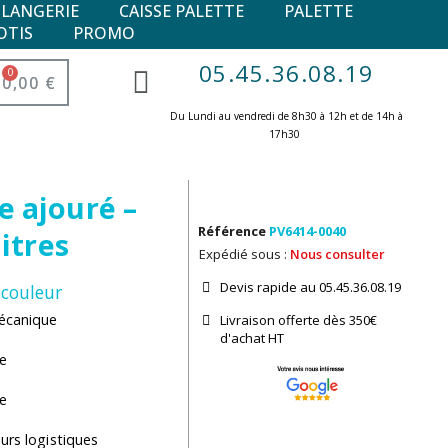
ULANGERIE
CAISSE PALETTE
PALETTE
OTIS
PROMO
05.45.36.08.19
0,00 €
Du Lundi au vendredi de 8h30 à 12h et de 14h à
17h30 ​
e ajouré –
Référence
PV6414-0040
litres
Expédié sous :
Nous consulter
Devis rapide au 05.45.36.08.19​
 couleur
mécanique
Livraison offerte dès 350€
d'achat​ HT
pe
ée
urs logistiques