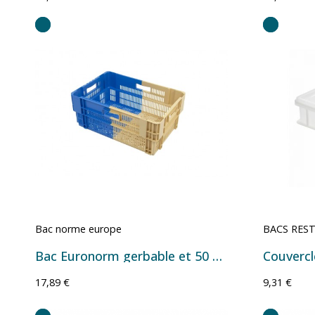
Bac norme europe
BACS RES
Bac Euronorm gerbable et 50 % emboîtable à parois et fond ajourés - 47 L - 600×400×246 mm
17,89 €
9,31 €