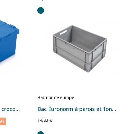
Bac norme europe
Bac plastique couvercle crocodile
Bac Euronorm à parois et fond pleins - 60 L - 600×400×320 mm
14,83 €
5%