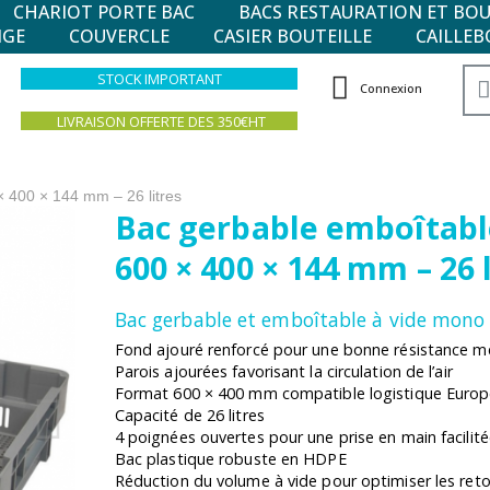
CHARIOT PORTE BAC
BACS RESTAURATION ET BO
NGE
COUVERCLE
CASIER BOUTEILLE
CAILLEB
STOCK IMPORTANT
Connexion
LIVRAISON OFFERTE DES 350€HT
× 400 × 144 mm – 26 litres
Bac gerbable emboîtabl
600 × 400 × 144 mm – 26 
Bac gerbable et emboîtable à vide mono
Fond ajouré renforcé pour une bonne résistance 
Parois ajourées favorisant la circulation de l’air
Format 600 × 400 mm compatible logistique Euro
Capacité de 26 litres
4 poignées ouvertes pour une prise en main facilit
Bac plastique robuste en HDPE
Réduction du volume à vide pour optimiser les reto