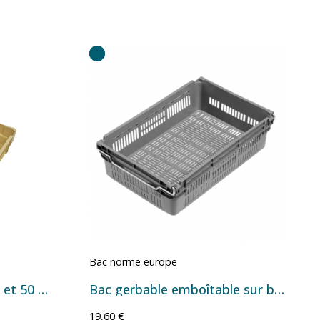
Bac norme europe
Bac Euronorm gerbable et 50 % emboîtable à parois et fond pleins - 25 L - 600×400×144 mm
Bac gerbable emboîtable sur barres - 30 L - 600×400×163 mm
19,60 €