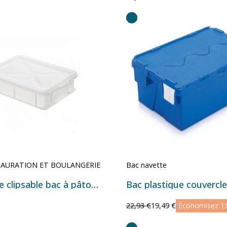
TAURATION ET BOULANGERIE
Bac navette
Couvercle clipsable bac à pâtons 400x300 mm
22,93 €
19,49 €
Économisez 1