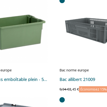
 europe
Bac norme europe
Bac Tellus emboîtable plein - 50 L - 600×400×270 mm
Bac allibert 21009
9,94 €
8,45 €
Économisez 15%