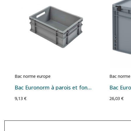
Bac norme europe
Bac norme
Bac Euronorm à parois et fond pleins - 15 L - 400×300×170 mm
9,13 €
26,03 €