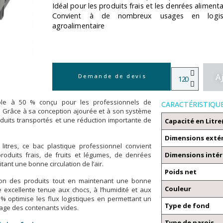
Idéal pour les produits frais et les denrées alimenta
Convient à de nombreux usages en logisti
agroalimentaire
A
Demande de devis
ble à 50 % conçu pour les professionnels de
CARACTÉRISTIQU
tion. Grâce à sa conception ajourée et à son système
oduits transportés et une réduction importante de
Capacité en Litre
Dimensions exté
tres, ce bac plastique professionnel convient
roduits frais, de fruits et légumes, de denrées
Dimensions intér
nt une bonne circulation de l’air.
Poids net
ation des produits tout en maintenant une bonne
Couleur
 excellente tenue aux chocs, à l’humidité et aux
 optimise les flux logistiques en permettant un
Type de fond
kage des contenants vides.
Type de parois