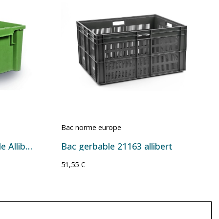
Bac norme europe
Bac gerbable emboîtable Allibert 50L
Bac gerbable 21163 allibert
51,55 €