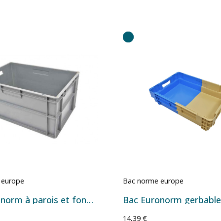
 europe
Bac norme europe
Bac Euronorm à parois et fond pleins - 55 L - 597×398×290 mm
14,39 €