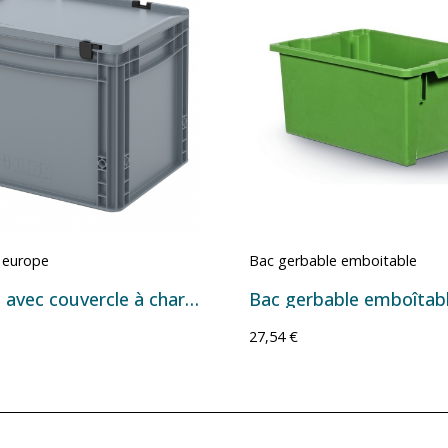
 europe
Bac gerbable emboitable
Bac Euro avec couvercle à charnières, fond et parois pleins - 30 L - 400×300×335 mm
27,54 €