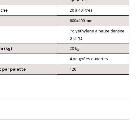
nche
20 à 40 litres
600x400 mm
Polyethylene a haute densite
(HDPE)
m (kg)
20 kg
4 poignées ouvertes
 par palette
120