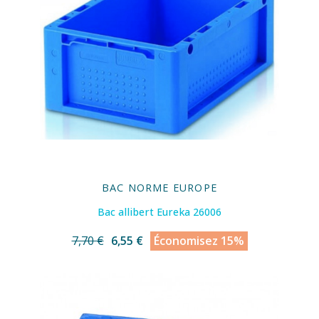
BAC NORME EUROPE
Bac allibert Eureka 26006
7,70 €
6,55 €
Économisez 15%