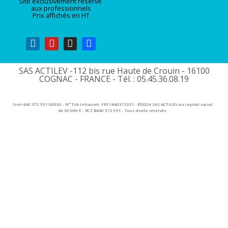
Site exclusivement réservé
aux professionnels
Prix affichés en HT
SAS ACTILEV -112 bis rue Haute de Crouin - 16100
COGNAC - FRANCE - Tél. : 05.45.36.08.19​
Siret 440 372 951 00036 - N° TVA Intracom. FR11440372951 - ©2024 SAS ACTILEV au capital social
de 30 000 € - RCS B440 372 951 - Tous droits réservés​​