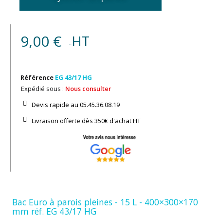
9,00 €
HT
(7,01 € )
Référence
EG 43/17 HG
Expédié sous :
Nous consulter
Devis rapide au 05.45.36.08.19​
Livraison offerte dès 350€ d'achat​ HT
Bac Euro à parois pleines - 15 L - 400×300×170
mm réf. EG 43/17 HG