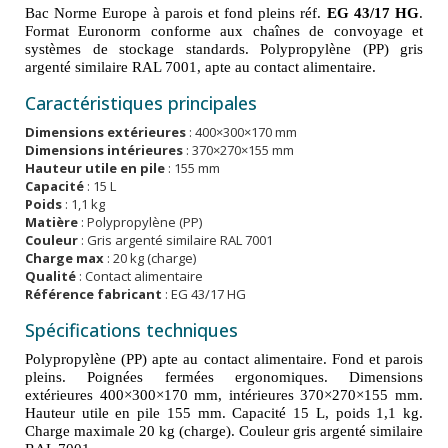
Bac Norme Europe à parois et fond pleins réf.
EG 43/17 HG
.
Format Euronorm conforme aux chaînes de convoyage et
systèmes de stockage standards. Polypropylène (PP) gris
argenté similaire RAL 7001, apte au contact alimentaire.
Caractéristiques principales
Dimensions extérieures
: 400×300×170 mm
Dimensions intérieures
: 370×270×155 mm
Hauteur utile en pile
: 155 mm
Capacité
: 15 L
Poids
: 1,1 kg
Matière
: Polypropylène (PP)
Couleur
: Gris argenté similaire RAL 7001
Charge max
: 20 kg (charge)
Qualité
: Contact alimentaire
Référence fabricant
: EG 43/17 HG
Spécifications techniques
Polypropylène (PP) apte au contact alimentaire. Fond et parois
pleins. Poignées fermées ergonomiques. Dimensions
extérieures 400×300×170 mm, intérieures 370×270×155 mm.
Hauteur utile en pile 155 mm. Capacité 15 L, poids 1,1 kg.
Charge maximale 20 kg (charge). Couleur gris argenté similaire