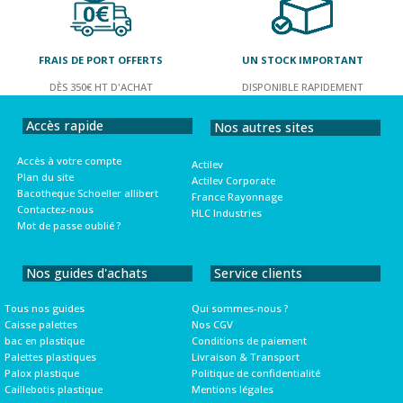
FRAIS DE PORT OFFERTS
UN STOCK IMPORTANT
DÈS 350€ HT D'ACHAT
DISPONIBLE RAPIDEMENT
Accès rapide
Nos autres sites
Accès à votre compte
Actilev
Plan du site
Actilev Corporate
Bacotheque Schoeller allibert
France Rayonnage
Contactez-nous
HLC Industries
Mot de passe oublié ?
Nos guides d'achats
Service clients
Tous nos guides
Qui sommes-nous ?
Caisse palettes
Nos CGV
bac en plastique
Conditions de paiement
Palettes plastiques
Livraison & Transport
Palox plastique
Politique de confidentialité
Caillebotis plastique
Mentions légales