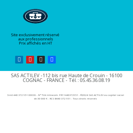
Site exclusivement réservé
aux professionnels
Prix affichés en HT
SAS ACTILEV -112 bis rue Haute de Crouin - 16100
COGNAC - FRANCE - Tél. : 05.45.36.08.19​
Siret 440 372 951 00036 - N° TVA Intracom. FR11440372951 - ©2024 SAS ACTILEV au capital social
de 30 000 € - RCS B440 372 951 - Tous droits réservés​​