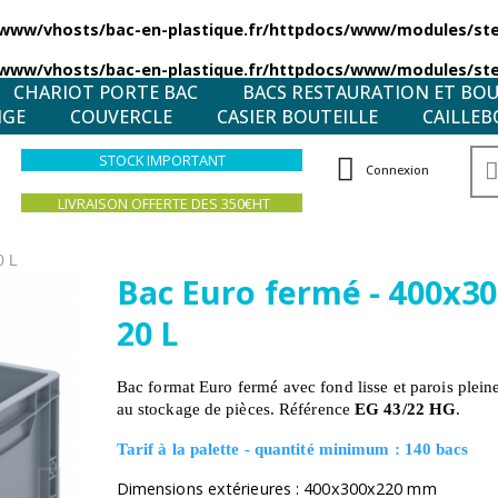
/www/vhosts/bac-en-plastique.fr/httpdocs/www/modules/stea
/www/vhosts/bac-en-plastique.fr/httpdocs/www/modules/stea
CHARIOT PORTE BAC
BACS RESTAURATION ET BO
NGE
COUVERCLE
CASIER BOUTEILLE
CAILLEB
STOCK IMPORTANT
Connexion
LIVRAISON OFFERTE DES 350€HT
0 L
Bac Euro fermé - 400x3
20 L
Bac format Euro fermé avec fond lisse et parois pleine
au stockage de pièces. Référence
EG 43/22 HG
.
Tarif à la palette - quantité minimum : 140 bacs
Dimensions extérieures : 400x300x220 mm