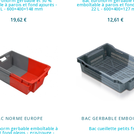
ronorm gerbable et 50 %
Bac Euronorm gerbable 
e à parois et fond ajourés -
emboîtable à parois et fond
 L - 600×400×148 mm
22 L - 600×400×127
19,62 €
12,61 €
AC NORME EUROPE
BAC GERBABLE EMBO
norm gerbable emboîtable à
Bac cueillette petits f
t fond pleins - gris/rouge -