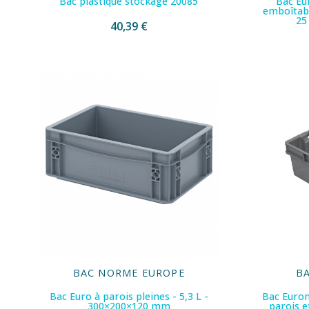
Bac plastique stockage 20085
Bac Eu
emboîtabl
25
40,39 €
BAC NORME EUROPE
B
Bac Euro à parois pleines - 5,3 L -
Bac Euro
300×200×120 mm
parois e