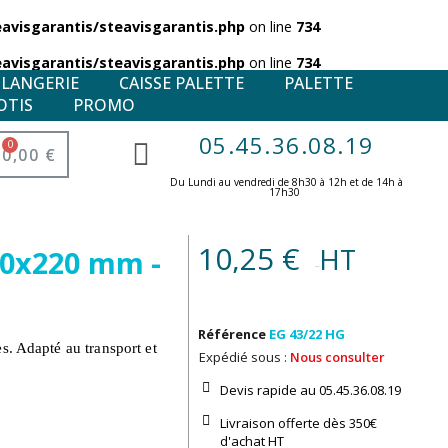
visgarantis/steavisgarantis.php
on line
734
visgarantis/steavisgarantis.php
on line
734
ULANGERIE
CAISSE PALETTE
PALETTE
OTIS
PROMO
05.45.36.08.19
0,00 €
Du Lundi au vendredi de 8h30 à 12h et de 14h à
17h30 ​
10,25 €
HT
00x220 mm -
(7,99 € )
Référence
EG 43/22 HG
s. Adapté au transport et
Expédié sous :
Nous consulter
Devis rapide au 05.45.36.08.19​
Livraison offerte dès 350€
d'achat​ HT