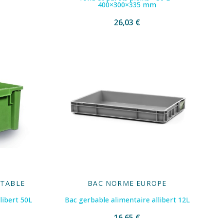
400×300×335 mm
26,03 €
ITABLE
BAC NORME EUROPE
libert 50L
Bac gerbable alimentaire allibert 12L
16,65 €