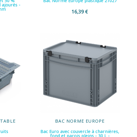
et 50 %
Bac Norme Europe plastique 21027
 ajourés -
 mm
16,39 €
ITABLE
BAC NORME EUROPE
ruits
Bac Euro avec couvercle à charnières,
fond et parois pleins - 30 L -