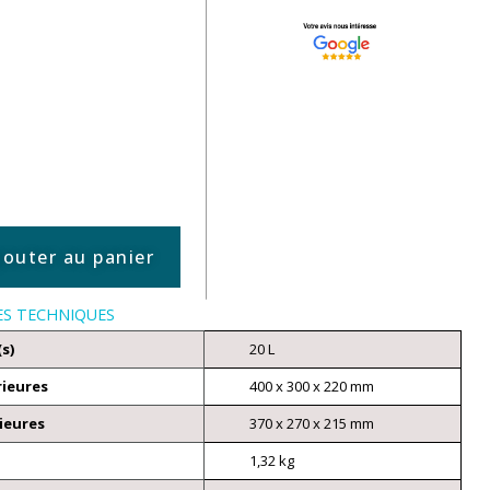
jouter au panier
ES TECHNIQUES
(s)
20 L
rieures
400 x 300 x 220 mm
ieures
370 x 270 x 215 mm
1,32 kg