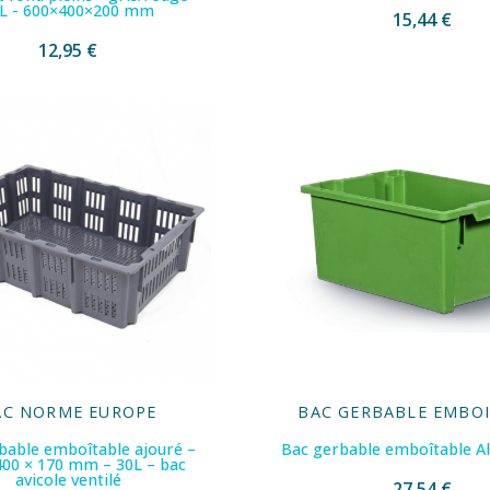
L - 600×400×200 mm
15,44 €
12,95 €
AC NORME EUROPE
BAC GERBABLE EMBO
bable emboîtable ajouré –
Bac gerbable emboîtable Al
400 × 170 mm – 30L – bac
avicole ventilé
27,54 €