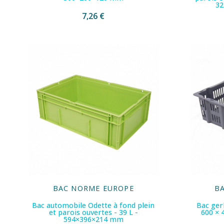
32
7,26 €
BAC NORME EUROPE
B
Bac automobile Odette à fond plein
Bac ger
et parois ouvertes - 39 L -
600 × 
594×396×214 mm