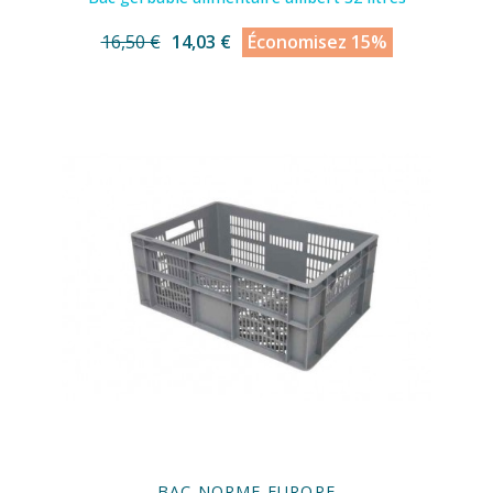
16,50 €
14,03 €
Économisez 15%
BAC NORME EUROPE