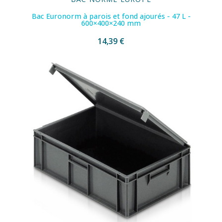
Bac Euronorm à parois et fond ajourés - 47 L -
600×400×240 mm
14,39 €