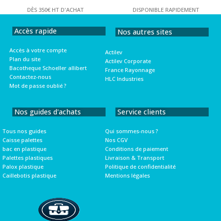
DÈS 350€ HT D'ACHAT
DISPONIBLE RAPIDEMENT
Accès rapide
Nos autres sites
Accès à votre compte
Actilev
Plan du site
Actilev Corporate
Bacotheque Schoeller allibert
France Rayonnage
Contactez-nous
HLC Industries
Mot de passe oublié ?
Nos guides d'achats
Service clients
Tous nos guides
Qui sommes-nous ?
Caisse palettes
Nos CGV
bac en plastique
Conditions de paiement
Palettes plastiques
Livraison & Transport
Palox plastique
Politique de confidentialité
Caillebotis plastique
Mentions légales