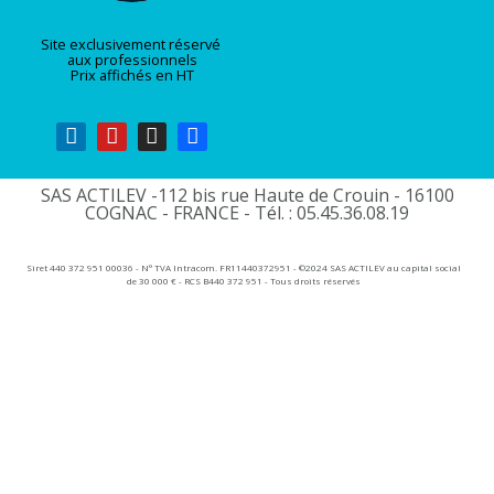
Site exclusivement réservé
aux professionnels
Prix affichés en HT
SAS ACTILEV -112 bis rue Haute de Crouin - 16100
COGNAC - FRANCE - Tél. : 05.45.36.08.19​
Siret 440 372 951 00036 - N° TVA Intracom. FR11440372951 - ©2024 SAS ACTILEV au capital social
de 30 000 € - RCS B440 372 951 - Tous droits réservés​​