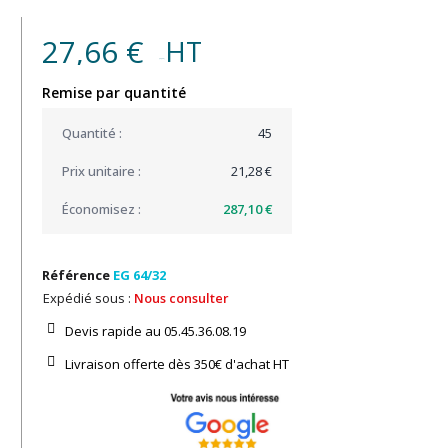
27,66 €
HT
(16,56 € )
Remise par quantité
45
21,28 €
287,10 €
Référence
EG 64/32
Expédié sous :
Nous consulter
Devis rapide au 05.45.36.08.19​
Livraison offerte dès 350€ d'achat​ HT