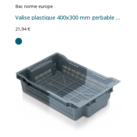
Bac norme europe
Valise plastique 400x300 mm gerbable avec couvercle – Série PC disponible en 11L, 15,5L et 19,9L
21,94 €