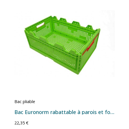
Bac pliable
Bac Euronorm rabattable à parois et fond ajourés - 47 L - 600×400×240 mm
22,35 €