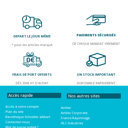
PAIEMENTS SÉCURISÉS
DEPART LE JOUR MÊME
CB CHEQUE MANDAT VIREMENT
* pour les articles marqué
FRAIS DE PORT OFFERTS
UN STOCK IMPORTANT
DÈS 350€ HT D'ACHAT
DISPONIBLE RAPIDEMENT
Accès rapide
Nos autres sites
Accès à votre compte
Actilev
Plan du site
Actilev Corporate
Bacotheque Schoeller allibert
France Rayonnage
Contactez-nous
HLC Industries
Mot de passe oublié ?