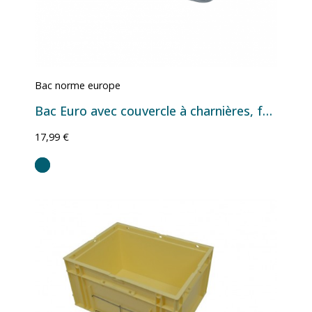
Bac norme europe
Bac Euro avec couvercle à charnières, fond et parois pleins - 10 L - 400×300×135 mm
17,99 €