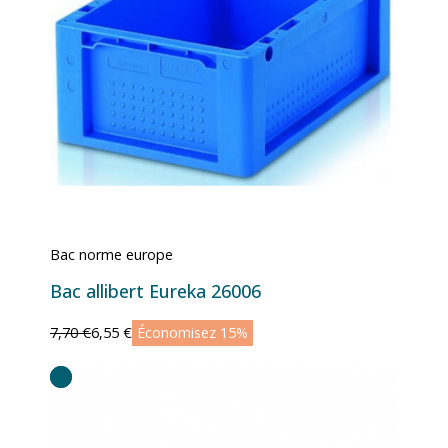
Bac norme europe
Bac allibert Eureka 26006
7,70 €
6,55 €
Économisez 15%