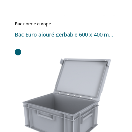
Bac norme europe
Bac Euro ajouré gerbable 600 x 400 mm en plastique PP – Disponible en 33L, 43L, 64L et 85L