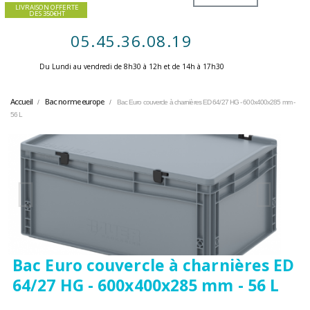
LIVRAISON OFFERTE
DES 350€HT
05.45.36.08.19
Du Lundi au vendredi de 8h30 à 12h et de 14h à 17h30 ​
Accueil
Bac norme europe
Bac Euro couvercle à charnières ED 64/27 HG - 600x400x285 mm -
56 L
Bac Euro couvercle à charnières ED
64/27 HG - 600x400x285 mm - 56 L