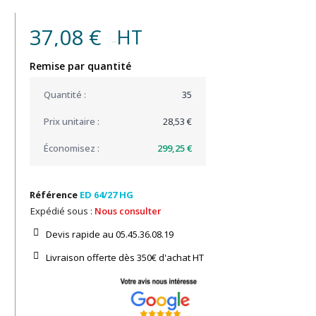
37,08 €
HT
(25,93 € )
Remise par quantité
35
28,53 €
299,25 €
Référence
ED 64/27 HG
Expédié sous :
Nous consulter
Devis rapide au 05.45.36.08.19​
Livraison offerte dès 350€ d'achat​ HT