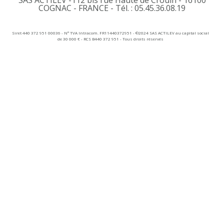
SAS ACTILEV -112 bis rue Haute de Crouin - 16100
COGNAC - FRANCE - Tél. : 05.45.36.08.19​
Siret 440 372 951 00036 - N° TVA Intracom. FR11440372951 - ©2024 SAS ACTILEV au capital social
de 30 000 € - RCS B440 372 951 - Tous droits réservés​​