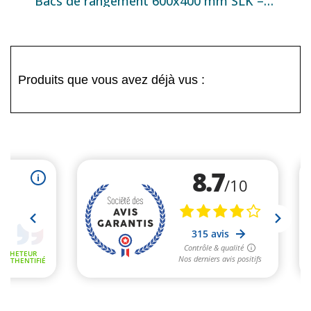
Bacs de rangement 600x400 mm SLK – disponibles en 22L, 32L et 42L
Produits que vous avez déjà vus :