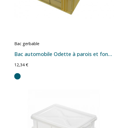
Bac gerbable
Bac automobile Odette à parois et fond pleins - 18 L - 396×297×214 mm
12,34 €