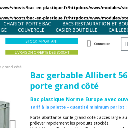
/www/vhosts/bac-en-plastique.fr/httpdocs/www/modules/stea
/www/vhosts/bac-en-plastique.fr/httpdocs/www/modules/stea
CHARIOT PORTE BAC
BACS RESTAURATION ET BO
NGE
COUVERCLE
CASIER BOUTEILLE
CAILLEB
STOCK IMPORTANT
Connexion
LIVRAISON OFFERTE DES 350€HT
te grand côté
Bac gerbable Allibert 56
porte grand côté
Bac plastique Norme Europe avec ouve
Tarif à la palette - quantité minimum par lot :
Porte abattante sur le grand côté : accès large au
prélever rapidement les produits stockés.