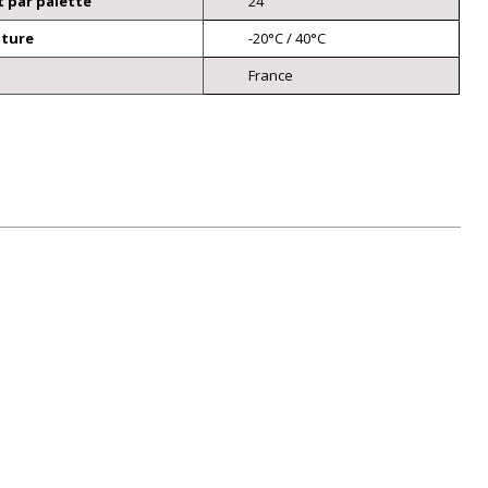
 par palette
24
ature
-20°C / 40°C
France