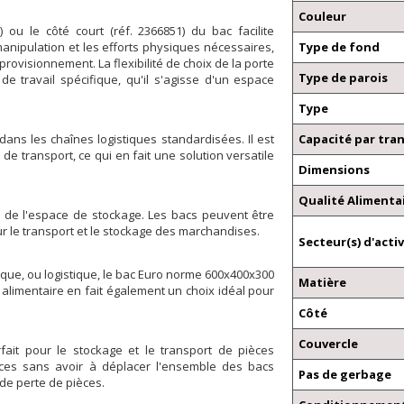
Couleur
) ou le côté court (réf. 2366851) du bac facilite
anipulation et les efforts physiques nécessaires,
Type de fond
provisionnement. La flexibilité de choix de la porte
Type de parois
 travail spécifique, qu'il s'agisse d'un espace
Type
ns les chaînes logistiques standardisées. Il est
Capacité par tra
 transport, ce qui en fait une solution versatile
Dimensions
Qualité Alimenta
n de l'espace de stockage. Les bacs peuvent être
ur le transport et le stockage des marchandises.
Secteur(s) d'activ
ique, ou logistique, le bac Euro norme 600x400x300
Matière
t alimentaire en fait également un choix idéal pour
Côté
Couvercle
ait pour le stockage et le transport de pièces
ces sans avoir à déplacer l'ensemble des bacs
Pas de gerbage
 de perte de pièces.