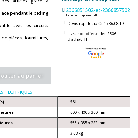
e des articles grâce à
2366851502-et-2366857502
place pendant le picking
Fiche technique en pdf
Devis rapide au 05.45.36.08.19​
le avec les circuits
Livraison offerte dès 350€
de pièces, fournitures,
d'achat​ HT
jouter au panier
ES TECHNIQUES
(s)
56 L
rieures
600 x 400 x 300 mm
ieures
555 x 355 x 283 mm
3,08 kg