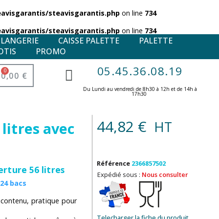
visgarantis/steavisgarantis.php
on line
734
visgarantis/steavisgarantis.php
on line
734
ULANGERIE
CAISSE PALETTE
PALETTE
OTIS
PROMO
05.45.36.08.19
0,00 €
Du Lundi au vendredi de 8h30 à 12h et de 14h à
17h30 ​
44,82 €
HT
 litres avec
Référence
2366857502
rture 56 litres
Expédié sous :
Nous consulter
 24 bacs
 contenu, pratique pour
Telecharger la fiche du produit