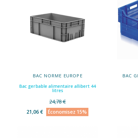
BAC NORME EUROPE
BAC G
Bac gerbable alimentaire allibert 44
litres
24,78 €
21,06 €
Économisez 15%