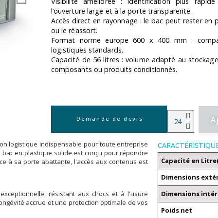
Visibilité améliorée : identification plus rapid
l’ouverture large et à la porte transparente.
Accès direct en rayonnage : le bac peut rester en 
ou le réassort.
Format norme europe 600 x 400 mm : compatib
logistiques standards.
Capacité de 56 litres : volume adapté au stockage 
composants ou produits conditionnés.
A
Demande de devis
ion logistique indispensable pour toute entreprise
CARACTÉRISTIQU
e bac en plastique solide est conçu pour répondre
Capacité en Litre
ce à sa porte abattante, l'accès aux contenus est
Dimensions exté
 exceptionnelle, résistant aux chocs et à l'usure
Dimensions intér
 longévité accrue et une protection optimale de vos
Poids net