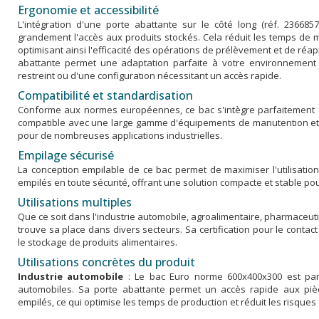
Ergonomie et accessibilité
L'intégration d'une porte abattante sur le côté long (réf. 2366857
grandement l'accès aux produits stockés. Cela réduit les temps de m
optimisant ainsi l'efficacité des opérations de prélèvement et de réap
abattante permet une adaptation parfaite à votre environnement de
restreint ou d'une configuration nécessitant un accès rapide.
Compatibilité et standardisation
Conforme aux normes européennes, ce bac s'intègre parfaitement da
compatible avec une large gamme d'équipements de manutention et de
pour de nombreuses applications industrielles.
Empilage sécurisé
La conception empilable de ce bac permet de maximiser l'utilisatio
empilés en toute sécurité, offrant une solution compacte et stable po
Utilisations multiples
Que ce soit dans l'industrie automobile, agroalimentaire, pharmaceut
trouve sa place dans divers secteurs. Sa certification pour le contac
le stockage de produits alimentaires.
Utilisations concrètes du produit
Industrie automobile
: Le bac Euro norme 600x400x300 est parf
automobiles. Sa porte abattante permet un accès rapide aux piè
empilés, ce qui optimise les temps de production et réduit les risques